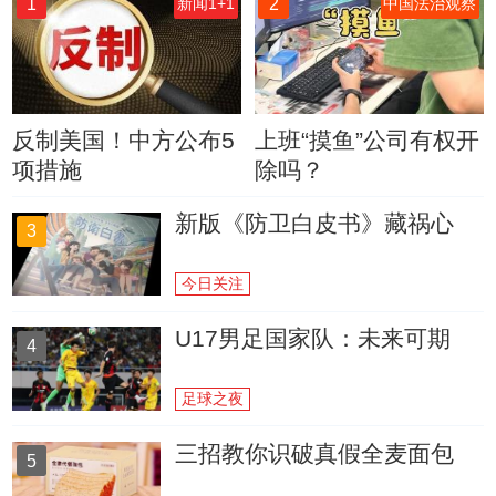
1
2
新闻1+1
中国法治观察
反制美国！中方公布5
上班“摸鱼”公司有权开
项措施
除吗？
新版《防卫白皮书》藏祸心
3
今日关注
U17男足国家队：未来可期
4
足球之夜
三招教你识破真假全麦面包
5