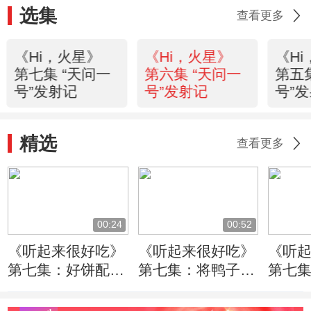
选集
查看更多
《Hi，火星》
《Hi，火星》
《H
第七集 “天问一
第六集 “天问一
第五
号”发射记
号”发射记
号”
精选
查看更多
00:24
00:52
《听起来很好吃》
《听起来很好吃》
《听
第七集：好饼配好
第七集：将鸭子均
第七
鸭！做好荷叶饼重
匀淋上蜂蜜并挂起
当今
点在于先烙后蒸
风干
肉食