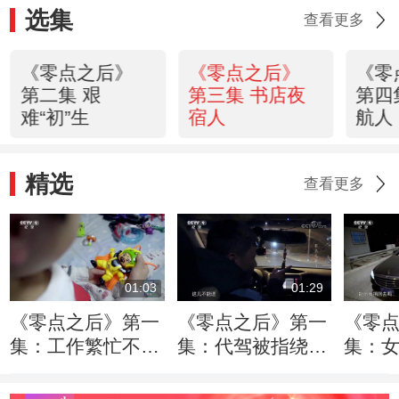
选集
查看更多
《零点之后》
《零点之后》
《零
第二集 艰
第三集 书店夜
第四
难“初”生
宿人
航人
精选
查看更多
01:03
01:29
《零点之后》第一
《零点之后》第一
《零
集：工作繁忙不能
集：代驾被指绕路
集：
回家的“代驾爸爸”
醉酒乘客的不理解
天 代
数不