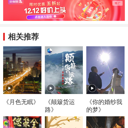
相关推荐
《月色无眠》
《颠簸货运
《你的婚纱我
路》
的梦》