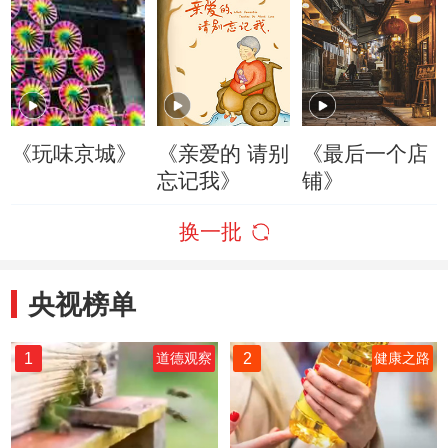
《玩味京城》
《亲爱的 请别
《最后一个店
忘记我》
铺》
换一批
央视榜单
1
2
道德观察
健康之路