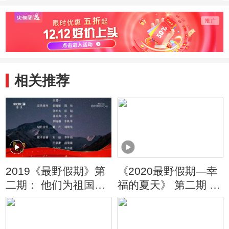
相关推荐
2019《最野假期》第
《2020最野假期—幸
二期： 他们为祖国献
福的夏天》 第二期 最
石油
美滩涂 幸福霞浦