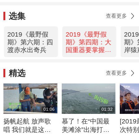
选集
查看更多
2019《最野假
2019《最野假
20
期》第六期：四
期》第四期：大
期》
渡赤水出奇兵
国重器要掌握在
岸猿
自己手里
轻舟
精选
查看更多
01:06
01:32
扬帆起航 放声歌
慕了！在“中国最
[201
唱 我们就是这片
美滩涂”出海打鱼
次特
海上最靓的仔
是什么样的体验？
正式