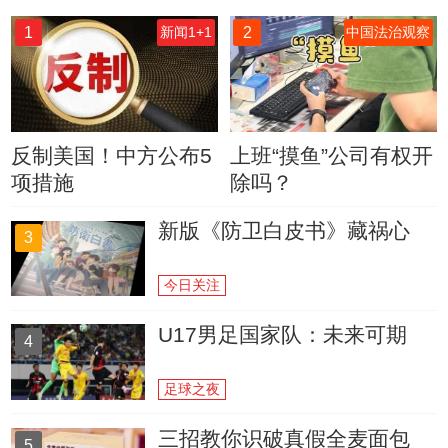
1
2
新闻1+1
中国法治观察
反制美国！中方公布5
上班“摸鱼”公司有权开
项措施
除吗？
新版《防卫白皮书》藏祸心
3
今日关注
U17男足国家队：未来可期
4
足球之夜
三招教你识破真假全麦面包
5