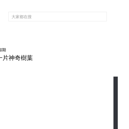
頻道大全
欄目大全
片庫
4K專區
聽
育
電影
國防軍事
電視劇
紀錄
科教
戲曲
社會與法
少
假期
一片神奇樹葉