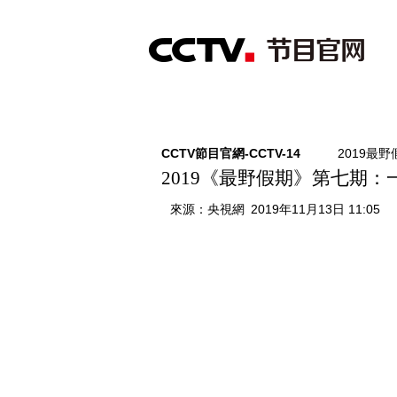
首頁
直播
節目單
綜合
新聞
財經
綜藝
中文國際
體
CCTV節目官網-CCTV-14
2019最野
2019《最野假期》第七期：
來源：
央視網
2019年11月13日 11:05