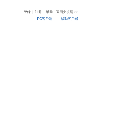
登錄
|
註冊
|
幫助
返回央視網
>>
PC客戶端
移動客戶端
音
熱榜
微視頻
兒
音樂
體育賽事
農業農村