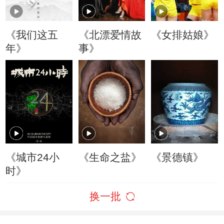
《我们这五
《北漂爱情故
《女排姑娘》
年》
事》
《城市24小
《生命之盐》
《景德镇》
时》
换一批