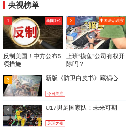
央视榜单
1
2
新闻1+1
中国法治观察
反制美国！中方公布5
上班“摸鱼”公司有权开
项措施
除吗？
新版《防卫白皮书》藏祸心
3
今日关注
U17男足国家队：未来可期
4
足球之夜