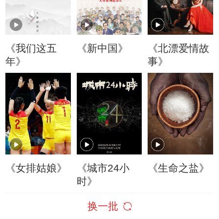
《我们这五
《新中国》
《北漂爱情故
年》
事》
《女排姑娘》
《城市24小
《生命之盐》
时》
换一批