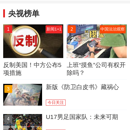
央视榜单
1
2
新闻1+1
中国法治观察
反制美国！中方公布5
上班“摸鱼”公司有权开
项措施
除吗？
新版《防卫白皮书》藏祸心
3
今日关注
U17男足国家队：未来可期
4