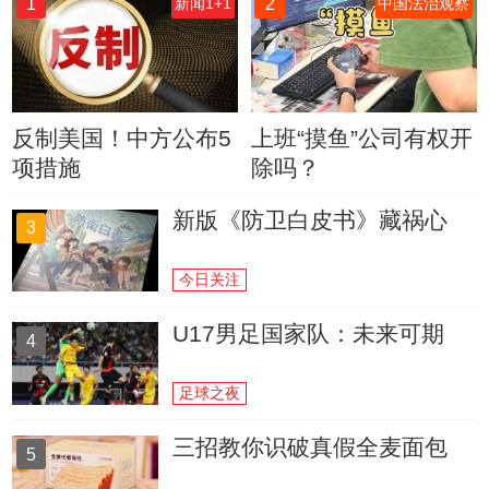
1
2
新闻1+1
中国法治观察
反制美国！中方公布5
上班“摸鱼”公司有权开
项措施
除吗？
新版《防卫白皮书》藏祸心
3
今日关注
U17男足国家队：未来可期
4
足球之夜
三招教你识破真假全麦面包
5