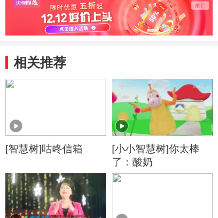
相关推荐
[智慧树]咕咚信箱
[小小智慧树]你太棒
了：酸奶