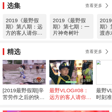
选集
查看更多
2019《最野假
2019《最野假
20
期》第八期：远
期》第七期：一
期》
方的客人请你留
片神奇树叶
渡赤
下来
精选
查看更多
01:00
03:37
[2019最野假期]辛
最野VLOG#08：
最野VL
苦劳作之后的快乐
远方的客人请你留
时刻准
游戏
下来