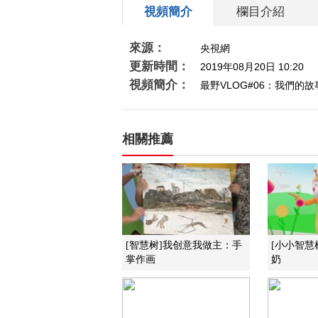
視頻簡介
欄目介紹
來源：
央視網
更新時間：
2019年08月20日 10:20
視頻簡介：
最野VLOG#06：我們的故
相關推薦
[智慧树]我创意我做主：手
[小小智慧
掌作画
奶