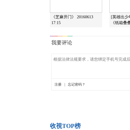
《芝麻开门》 20160613
[英雄出少
17:15
《纸箱叠
收視TOP榜