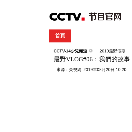
首頁
直播
節目單
綜合
新聞
財經
綜藝
中文國際
體
CCTV-14少兒頻道
2019最野假期
最野VLOG#06：我們的故事
來源：
央視網
2019年08月20日 10:20