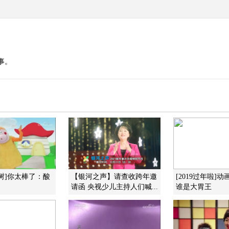
事。
树]你太棒了：酸
【银河之声】请查收跨年邀
[2019过年啦]
请函 央视少儿主持人们喊...
谁是大胃王