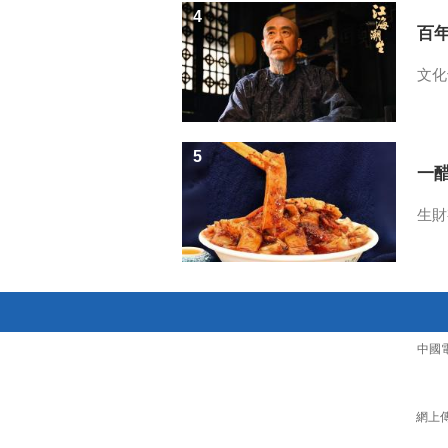
4
百
文化
5
一醋
生財
中國
網上傳