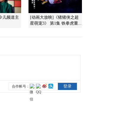
2019-07-27 01:07:03
少儿频道主
[动画大放映]《猪猪侠之超
星萌宠3》 第1集 铁拳虎重...
2019《最野假期》MV：
我为祖国献石油
2019-07-20 22:55:13
好久不见 文淇与《最野
假期》再遇见
2019-07-20 13:55:14
最野VLOG#02：石油小
白成长记
2019-07-19 13:33:17
2019《最野假期》MV：
在天安门还有更适合孩子
们的歌吗？