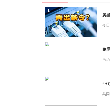
1
美
今日
2
暗
法治
3
“A
共同