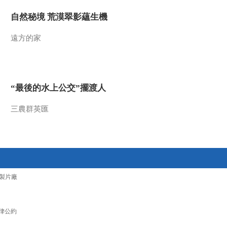
2019-07-11 02:41:29
自然秘境 荒漠翠影蘊生機
很高兴能在这个夏天遇见
遠方的家
你，2019最野孩子团闪亮
登场！
2019-07-06 13:29:37
“最後的水上公交”擺渡人
从天安门到喜马拉雅
2019《最野假期》再出发
三農群英匯
2019-06-06 17:02:27
2019《最野假期》报名宣
传片
製片廠
2019-05-15 20:05:26
《最野假期》MV之精彩
回顾篇
律公約