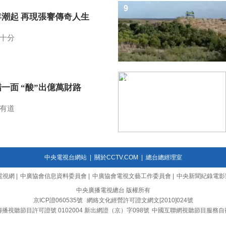
9
年潮起 再現張謇傳奇人生
十分
10
一面 “酸”出億萬財路
有道
中央電視台網站
|
關於CCTV.COM
|
總台總經理室
電視網
|
中廣協會信息資料委員會
|
中廣協會電視文藝工作委員會
|
中央新聞紀錄電影
中央廣播電視總台 版權所有
京ICP證060535號
網絡文化經營許可證文網文[2010]024號
播視聽節目許可證號 0102004 新出網證（京）字098號
中國互聯網視聽節目服務自