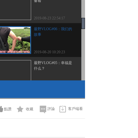
备着
2019-08-23 22:54:17
最野VLOG#06：我们的
故事
2019-08-20 10:20:23
最野VLOG#05：幸福是
什么？
2019-08-17 02:18:28
青春无限好 少年正当时
孙坚力荐《最野假期》
評論
客戶端看
點讚
收藏
2019-08-12 10:54:36
2019《最野假期》MV：
长江之歌