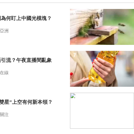
6
國為何盯上中國光模塊？
亞洲
7
語引流？午夜直播間亂象
在線
8
I雙星”上空有何新本領？
關注