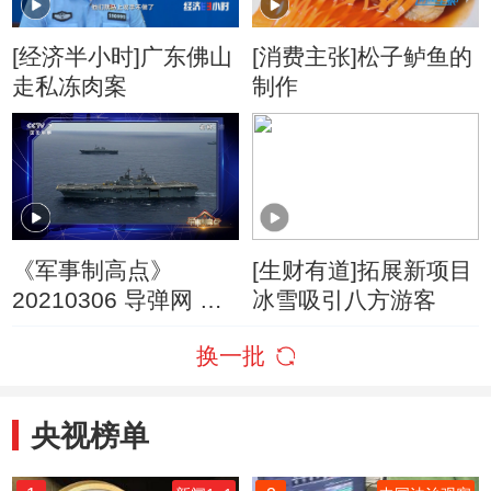
[经济半小时]广东佛山
[消费主张]松子鲈鱼的
走私冻肉案
制作
《军事制高点》
[生财有道]拓展新项目
20210306 导弹网 火
冰雪吸引八方游客
力网 侦察网 美国在亚
换一批
太难以编织的霸主梦
央视榜单