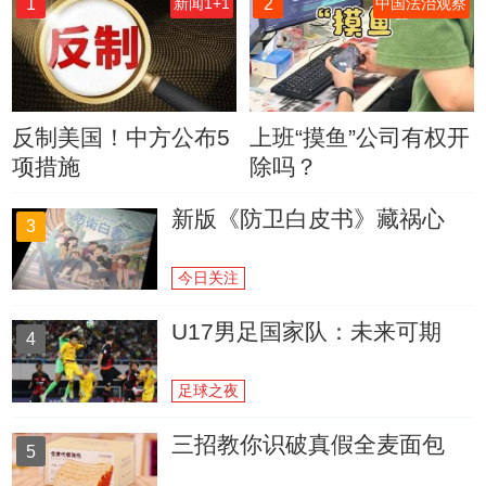
1
2
新闻1+1
中国法治观察
反制美国！中方公布5
上班“摸鱼”公司有权开
项措施
除吗？
新版《防卫白皮书》藏祸心
3
今日关注
U17男足国家队：未来可期
4
足球之夜
三招教你识破真假全麦面包
5