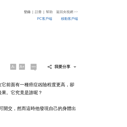
登錄
|
註冊
|
幫助
返回央視網
>>
PC客戶端
移動客戶端
音
熱榜
微視頻
兒
音樂
體育賽事
農業農村
A-
A+
我要分享
在它前面有一種癌症凶險程度更高，卻
後果。它究竟是誰呢？
不可開交，然而這時他發現自己的身體出