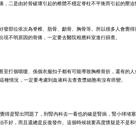
痛，二是由於骨破壞引起的椎體不穩定脊柱不平衡而引起的壓迫
好發部位依次為脊椎、肋骨、顱骨、胸骨等。所以很多人會覺得
出現不明原因的骨痛，一定要去醫院相應科室進行篩查。
甚至打個噴嚏、係個衣服扣子都有可能導致胸椎骨折，還有的人
上這種情況，一定要考慮到血液科去查查漿細胞有沒有癌變。
都覺得是腎出問題了，到腎內科去一看也的確是腎病，腎小球堵
治不好，而且還總是反復發作。這個時候就要高度懷疑是不是和