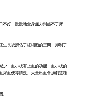
口不好，慢慢地全身無力到起不了床，
狂生長後擠佔了紅細胞的空間，抑制了
減少，血小板有止血的功能，血小板的
血尿血便等情況。大量出血會加劇這種
關。