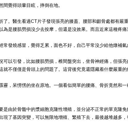
然間覺得頭暈目眩，摔倒在地。
折了。醫生看過CT片子發現張亮的膝蓋、腰部和顱骨處都有嚴
以為是腰肌勞損沒少去按摩，但還是沒效果。而且近來這種疼痛
經常發燒感冒，覺得乏累，面色不好，自己平常沒少給他燉補氣
況可以引發，比如腰肌勞損，椎間盤突出，坐骨神經痛，但張亮
這就不僅僅是骨頭上的問題了。這背後究竟還隱藏着什麼嚴重的
霹靂，呆愣愣的坐在原地。一個看似簡單的腰痛、骨折竟然和一
要是由於骨髓中的漿細胞克隆性增殖，並分泌不正常的單克隆免
出現了基因突變，可以無限地增殖、繁殖下去，最後越堆越多，