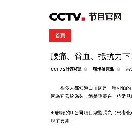
首頁
直播
節目單
綜合
新聞
財經
綜藝
中文國際
體
腰痛、貧血、抵抗力下
CCTV-2財經頻道
職場健康課
來
很多人都知道白血病是一種可怕的
因為它善於偽裝，總是隱藏在一些常見
40齣頭的IT公司項目總監張亮（患
現了異常。