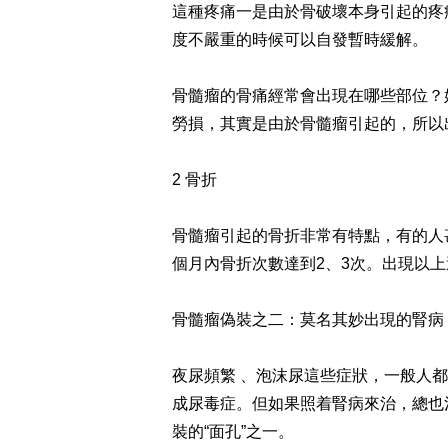
這種疼痛一是由於骨破壞本身引起的疼
度不嚴重的時候可以自發暫時緩解。
骨髓瘤的骨痛經常會出現在哪些部位？
勞損，其實是由於骨髓瘤引起的，所以
2 骨折
骨髓瘤引起的骨折非常有特點，有的人
個月內骨折次數達到2、3次。出現以
骨髓瘤偽裝之二：莫名其妙出現的腎病
夜尿頻繁 、泡沫尿這些症狀，一般人
成尿毒症。但如果照着腎病來治，總也
裝的“面孔”之一。