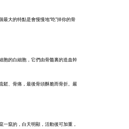
最大的特點是會慢慢地“吃”掉你的骨
細胞的白細胞，它們由骨髓裏的造血幹
疏鬆、骨痛，最後骨頭酥脆而骨折。嚴
一竄一竄的，白天明顯，活動後可加重，