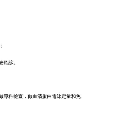
；
去確診。
做專科檢查，做血清蛋白電泳定量和免