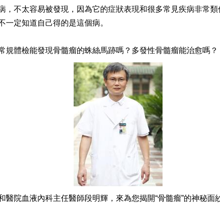
病，不太容易被發現，因為它的症狀表現和很多常見疾病非常類
不一定知道自己得的是這個病。
常規體檢能發現骨髓瘤的蛛絲馬跡嗎？多發性骨髓瘤能治愈嗎？
和醫院血液內科主任醫師段明輝，來為您揭開“骨髓瘤”的神秘面