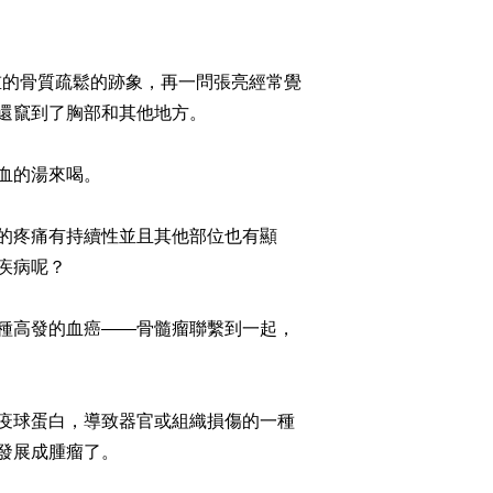
重的骨質疏鬆的跡象，再一問張亮經常覺
還竄到了胸部和其他地方。
血的湯來喝。
的疼痛有持續性並且其他部位也有顯
疾病呢？
種高發的血癌——骨髓瘤聯繫到一起，
疫球蛋白，導致器官或組織損傷的一種
發展成腫瘤了。