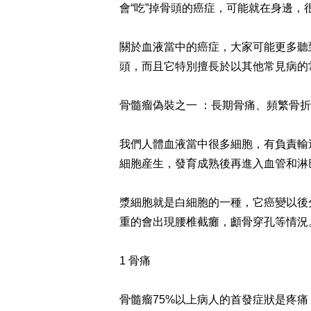
會“吃”掉骨頭的癌症，可能就在身邊，
關於血液當中的癌症，大家可能更多聽
頭，而且它特別擅長於以其他常見病的
骨髓瘤偽裝之一 ：長期骨痛、頻繁骨折
我們人體血液當中很多細胞，有負責輸
細胞産生，發育成熟後再進入血管和淋
漿細胞就是白細胞的一種，它癌變以後
重的會出現腰椎截癱，顱骨穿孔等情況
1 骨痛
骨髓瘤75%以上病人的首發症狀是疼