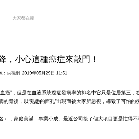
頻道大全
欄目大全
片庫
4K專區
聽
育
電影
國防軍事
電視劇
紀錄
科教
戲曲
社會與法
少
降，小心這種癌症來敲門！
源：
央視網
2019年05月29日 11:51
“血癌”，但是在血液系統癌症發病率的排名中它只是位居第三，
病的背後，以“熟悉的面孔”出現而被大家所忽視，導致了可怕的
者化名），家庭美滿，事業小成。最近公司接了個大項目更是忙得