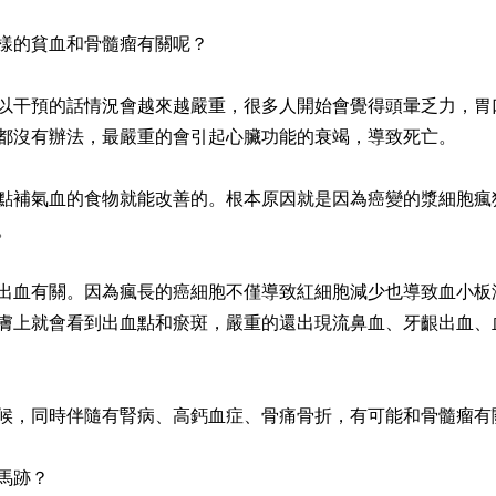
樣的貧血和骨髓瘤有關呢？
以干預的話情況會越來越嚴重，很多人開始會覺得頭暈乏力，胃
都沒有辦法，最嚴重的會引起心臟功能的衰竭，導致死亡。
點補氣血的食物就能改善的。根本原因就是因為癌變的漿細胞瘋
。
出血有關。因為瘋長的癌細胞不僅導致紅細胞減少也導致血小板
膚上就會看到出血點和瘀斑，嚴重的還出現流鼻血、牙齦出血、
候，同時伴隨有腎病、高鈣血症、骨痛骨折，有可能和骨髓瘤有
馬跡？