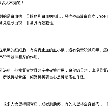
很多人不知道！
到的是白血病，骨髓瘤和白血病相比，發病率高於白血病，它有個
常見症狀出現，非常具有隱蔽性。
送氧氣的紅細胞，有負責止血的血小板，還有負責殺滅病毒、癌
巴管裏發揮相應的作用。
分泌的一些物質會對骨頭産生破壞作用，會侵蝕骨頭，出現骨質
。所以長期骨痛、頻繁骨折要當心是骨髓瘤在作怪。
痛，很多人會覺得腰背痛，或者胸肋疼，有的人覺得全身都痛，