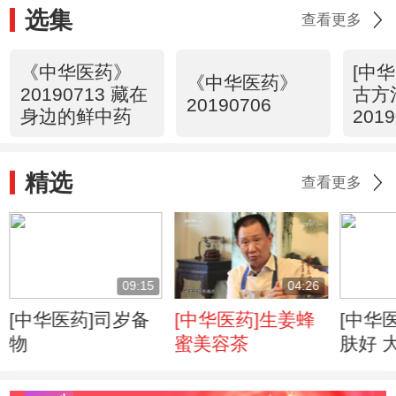
选集
查看更多
《中华医药》
[中
《中华医药》
20190713 藏在
古方
20190706
身边的鲜中药
2019
精选
查看更多
09:15
04:26
[中华医药]司岁备
[中华医药]生姜蜂
[中华
物
蜜美容茶
肤好 