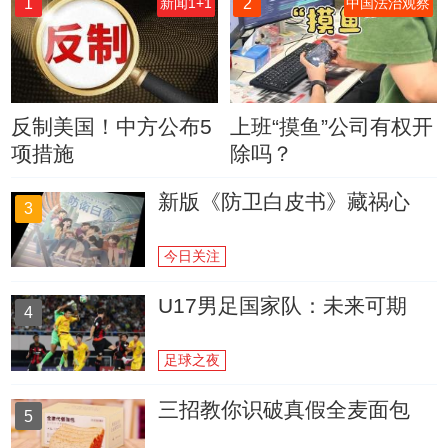
1
2
新闻1+1
中国法治观察
反制美国！中方公布5
上班“摸鱼”公司有权开
项措施
除吗？
新版《防卫白皮书》藏祸心
3
今日关注
U17男足国家队：未来可期
4
足球之夜
三招教你识破真假全麦面包
5