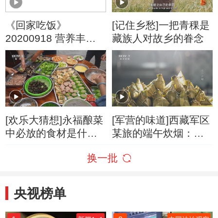
《回家吃饭》
[记住乡愁]一把青稞是
20200918 营养丰富
藏族人对故乡的眷念
的黏液蔬菜的最佳吃
法
[欢乐大猜想]永福酿菜
[军营的味道]西藏军区
中必放的食材是什
某旅的端午炊烟：青
么？
稞粽子 手抓羊肉 酸辣
换一批
黄辣丁
央视榜单