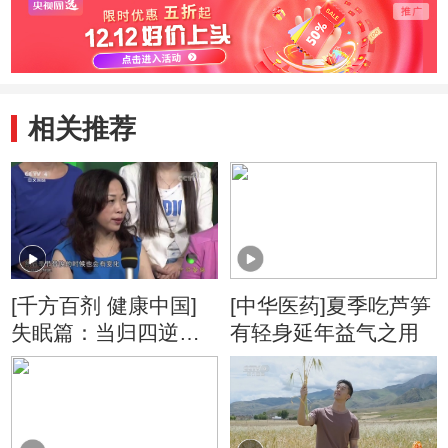
相关推荐
[千方百剂 健康中国]
[中华医药]夏季吃芦笋
失眠篇：当归四逆汤
有轻身延年益气之用
和桂枝汤