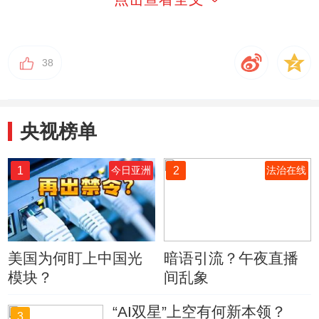
38
央视榜单
1
2
今日亚洲
法治在线
美国为何盯上中国光
暗语引流？午夜直播
模块？
间乱象
“AI双星”上空有何新本领？
3