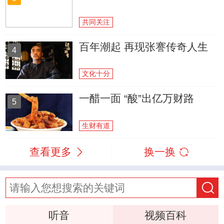
共同关注
百年潮起 再现张謇传奇人生
4
文化十分
一醋一面 “酸”出亿万财路
5
生财有道
查看更多
换一换
听音
视频百科