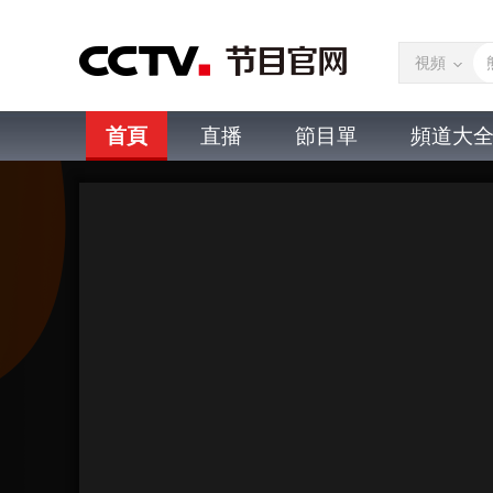
視頻
首頁
直播
節目單
頻道大