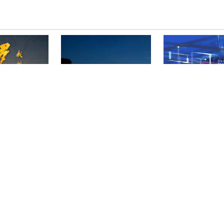
的罗布荒原》
《出土的王国》
《中国未来时》