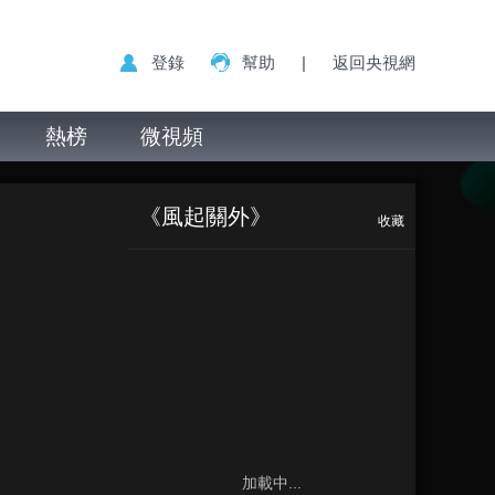
登錄
幫助
|
返回央視網
熱榜
微視頻
《风起关外》
收藏
加載中...