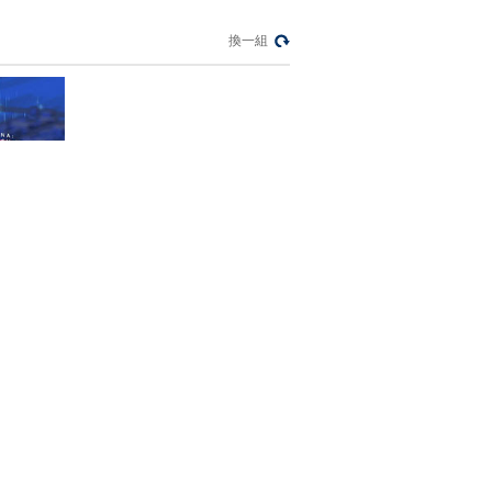
換一組
《我为乐狂》