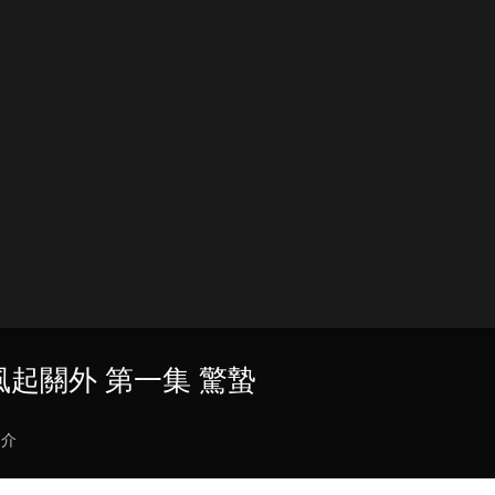
之風起關外 第一集 驚蟄
簡介