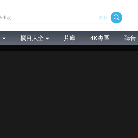
熱榜
全
欄目大全
片庫
4K專區
聽音