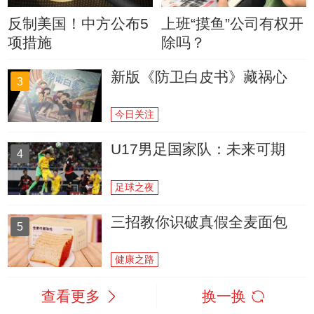
反制美国！中方公布5
上班“摸鱼”公司有权开
项措施
除吗？
新版《防卫白皮书》藏祸心
3
今日关注
U17男足国家队：未来可期
4
足球之夜
三招教你识破真假全麦面包
5
健康之路
查看更多
换一换