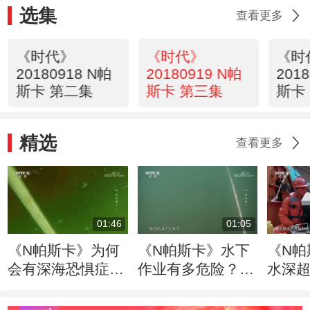
选集
查看更多
《时代》
《时代》
《时
20180918 N帕
20180919 N帕
201
斯卡 第二集
斯卡 第三集
斯卡
精选
查看更多
01:46
01:05
《N帕斯卡》为何
《N帕斯卡》水下
《N帕
会有深海恐惧症？
作业有多危险？任
水深超
感受一下60米深的
何一个疏漏都能要
方会
水下作业就明白了
命
样，