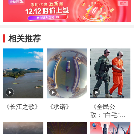
相关推荐
《长江之歌》
《承诺》
《全民公
敌：“白毛”巴
尔杰》精编版