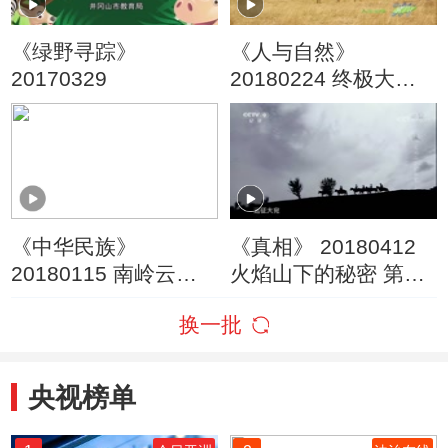
《绿野寻踪》
《人与自然》
20170329
20180224 终极大河
——狂野之水（上）
《中华民族》
《真相》 20180412
20180115 南岭云水
火焰山下的秘密 第一
间（上）
集 千年亡灵
换一批
央视榜单