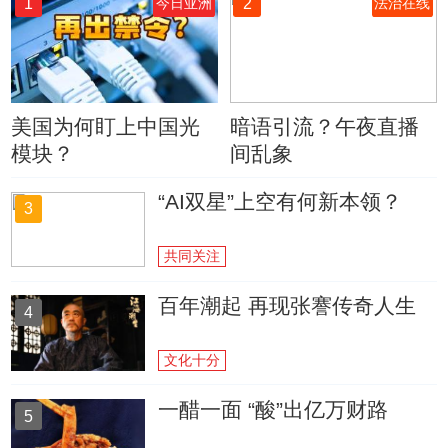
1
2
今日亚洲
法治在线
美国为何盯上中国光
暗语引流？午夜直播
模块？
间乱象
“AI双星”上空有何新本领？
3
共同关注
百年潮起 再现张謇传奇人生
4
文化十分
一醋一面 “酸”出亿万财路
5