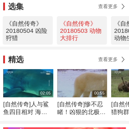
选集
查看更多
《自然传奇》
《自然传奇》
《自
20180504 凶险
20180503 动物
201
狩猎
大排行
动物
精选
查看更多
02:05
00:55
[自然传奇]人与鲨
[自然传奇]惨不忍
[自然
鱼四目相对 海底
睹！凶狠的北极熊
猎狗群
近距离观察虎鲨捕
活吃海象
使用
食过程！
被擒