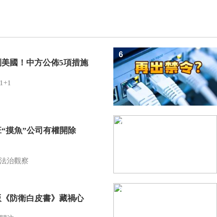
6
制美國！中方公佈5項措施
1+1
7
班“摸魚”公司有權開除
？
法治觀察
8
版《防衛白皮書》藏禍心