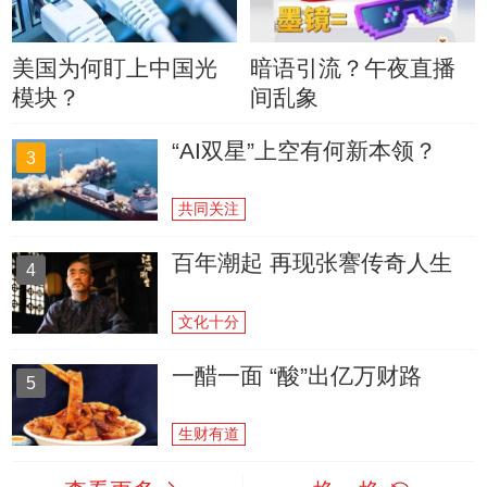
美国为何盯上中国光
暗语引流？午夜直播
模块？
间乱象
“AI双星”上空有何新本领？
3
共同关注
百年潮起 再现张謇传奇人生
4
文化十分
一醋一面 “酸”出亿万财路
5
生财有道