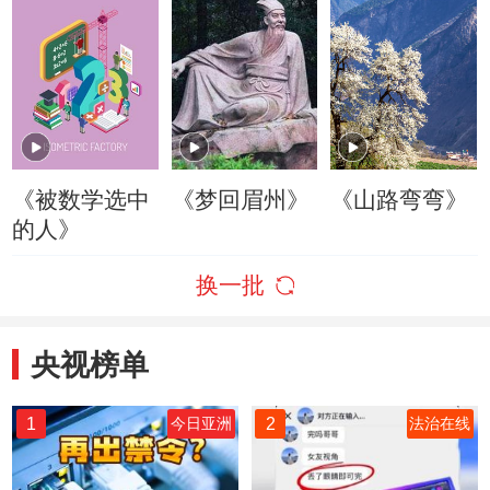
《被数学选中
《梦回眉州》
《山路弯弯》
的人》
换一批
央视榜单
1
2
今日亚洲
法治在线