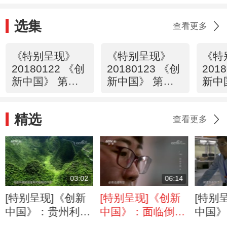
选集
查看更多
《特别呈现》
《特别呈现》
《特
20180122 《创
20180123 《创
201
新中国》 第一
新中国》 第二
新中
集 信息
集 能源
集 
精选
查看更多
03:02
06:14
[特别呈现]《创新
[特别呈现]《创新
[特别
中国》：贵州利用
中国》：面临倒闭
中国》
天然气候的优势
的胶卷企业乐凯
光源 