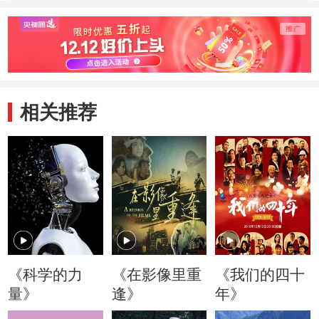
建起大数据中心
转型建成光学薄膜
了前所
生产线
世界
相关推荐
《科学的力
《在影像里重
《我们的四十
量》
逢》
年》