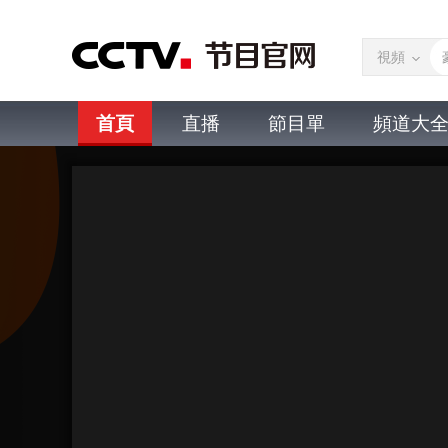
視頻
首頁
直播
節目單
頻道大