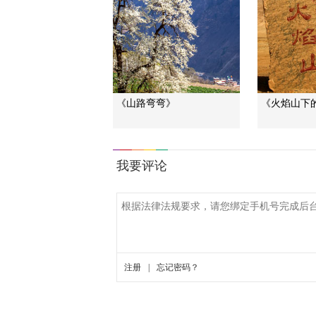
《山路弯弯》
《火焰山下