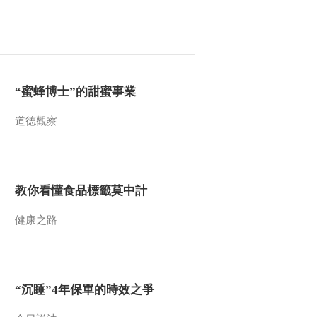
地球 他们给嫦娥五号
00:07:18
装上大脑和眼睛
[特别呈现]《创新中
国》：超越蛟龙号 中
国深海探测的新目标
00:06:23
是马里亚纳海沟
“蜜蜂博士”的甜蜜事業
[特别呈现]《创新中
国》：为选取合适作
物 志愿者在模拟太空
道德觀察
00:02:50
舱内生活180天
[特别呈现]《创新中
国》：中国的国际空
间站建成后 将向全球
00:08:04
科学家开放
教你看懂食品標籤莫中計
[特别呈现]《创新中
国》：商业航天风起
健康之路
云涌 中国团队跻身国
00:04:08
际商业航天市场
[特别呈现]《创新中
国》：“海燕”在台风中
心完成现场观测 海洋
“沉睡”4年保單的時效之爭
00:07:04
将不再神秘
[特别呈现]《创新中