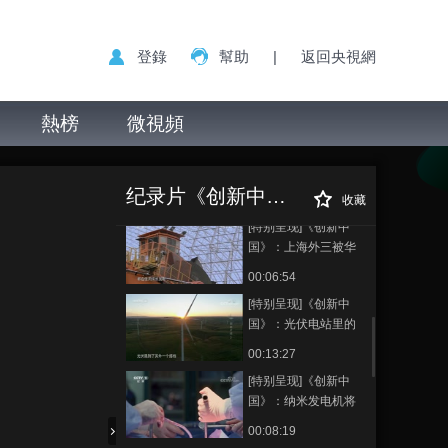
国》：3吨鸡粪=1吨煤
鸡粪发电厂一年可供4
00:05:03
登錄
幫助
|
返回央視網
万户家庭用电
[特别呈现]《创新中
国》：60年没能发出
一度电 科学家仍然坚
熱榜
微視頻
00:04:52
信核聚变的未来
[特别呈现]《创新中
[特别呈现]《创新
正在播放
国》：萌萌的熊猫电
中国》：神奇的超薄玻璃厚度
站 每年可提供1亿多度
纪录片《创新中国》
相当于两张A4纸 可抖动可弯折
00:07:50
收藏
的绿色电力
[特别呈现]《创新中
国》：上海外三被华
尔街日报称为世界上
00:06:54
效率最高的发电厂
[特别呈现]《创新中
国》：光伏电站里的
羊说：你以为我在吃
00:13:27
草？其实我在发电
[特别呈现]《创新中
国》：纳米发电机将
成心脏起博器电源 未
00:08:19
来更能改变世界