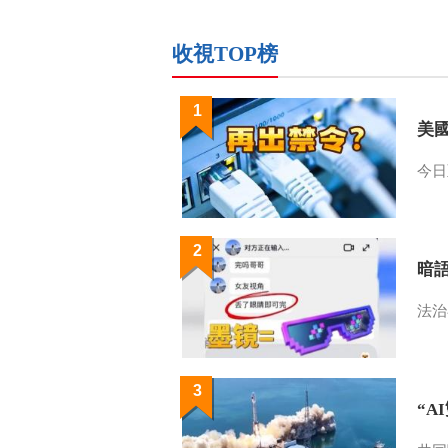
收視TOP榜
1
美
今日
2
暗
法治
3
“A