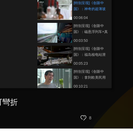
[特别呈现]《创新中
国》：神奇的超薄玻
璃厚度相当于两张A4
00:06:04
纸 可抖动可弯折
[特别呈现]《创新中
国》：磁悬浮列车+真
空管道 目标速度瞄准
00:03:50
每小时1000公里
[特别呈现]《创新中
国》：福岛核电站泄
漏后急需泵水降温 中
00:05:23
国企业前往救援
[特别呈现]《创新中
国》：拿到欧美民用
航空适航认证 C919已
00:10:21
获得730架订单
[特别呈现]《创新中
可彎折
国》：0.3毫米厚的生
鸡蛋蛋壳上 机床轻松
00:05:34
刻下复杂的汉字
[特别呈现]《创新中
8
国》：拥有七个自由
度的机器人 可以完美
00:09:15