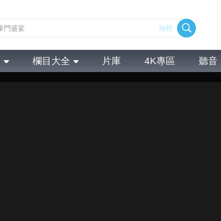
熱榜
全
欄目大全
片庫
4K專區
聽音