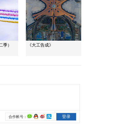
小鼠长出人类牙齿 返
00:05:54
老还童不再是梦
[特别呈现]《创新中
国》：幸福的北生所
科学家：享受资金支
00:08:18
持 自由选择课题
[特别呈现]《创新中
国》：盐碱地中培养
二季）
《大工告成》
微生物 2020年渤海粮
00:06:11
仓将产粮百亿斤
[特别呈现]《创新中
国》：通过基因编辑
技术给小麦治病 中国
00:04:34
解决世界性难题
[特别呈现]《创新中
国》：通过给蚊卵注
射沃尔巴克氏菌 阻断
00:06:39
登革病毒传播
[特别呈现]《创新中
国》：120吨大推力火
箭 将带中国人去向更
00:06:42
远的深空
[特别呈现]《创新中
国》：为把月壤带回