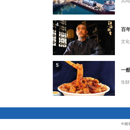
共同
4
百
文化
5
一醋
生財
中國