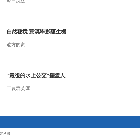
今日説法
国》：“蓝鲸一号”开采
可燃冰60天 创造了世
00:01:55
界纪录
[特别呈现]《创新中
国》：郭守敬望远镜
自然秘境 荒漠翠影蘊生機
世界上口径最大的光
00:01:00
谱望远镜
遠方的家
[特别呈现]《创新中
国》：八达岭长城下
的爆破新技术 爆破一
00:03:22
次等于跺一下脚
[特别呈现]《创新中
“最後的水上公交”擺渡人
国》：让中微子“开口
说话” 中微子的奥秘有
00:05:45
望彻底揭开
三農群英匯
[特别呈现]《创新中
国》：贵州利用天然
气候的优势 建起大数
00:03:02
据中心
[特别呈现]《创新中
国》：面临倒闭的胶
卷企业乐凯 转型建成
00:06:14
製片廠
光学薄膜生产线