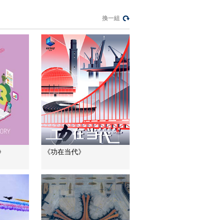
模拟手臂动作
[特别呈现]《创新中
換一組
国》：世界首例3D打
印距骨植入手术完成
00:04:59
器官移植或成历史
[特别呈现]《创新中
国》：提取有效成分
青蒿素 屠呦呦成功压
00:01:07
制了传染病疟疾
[特别呈现]《创新中
国》：中国又一黑技
术：不用太阳和土壤
00:03:08
在垂直空间种菜
[特别呈现]《创新中
国》：让人惊叹的深
圳基因库 几乎容纳了
00:02:50
》
《功在当代》
整个世界的物种
[特别呈现]《创新中
国》：合成胶原蛋白
造出高仿脊髓 让瘫痪
00:06:59
病人重新站立
[特别呈现]《创新中
国》：植入干细胞让