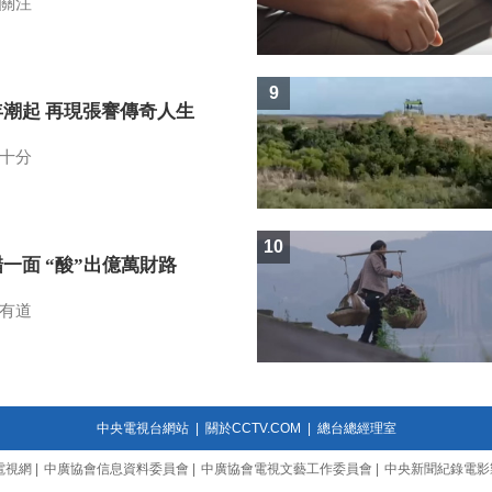
關注
9
年潮起 再現張謇傳奇人生
十分
10
一面 “酸”出億萬財路
有道
中央電視台網站
|
關於CCTV.COM
|
總台總經理室
電視網
|
中廣協會信息資料委員會
|
中廣協會電視文藝工作委員會
|
中央新聞紀錄電影