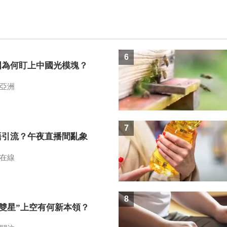
6
國為何盯上中國光模塊？
亞洲
7
語引流？午夜直播間亂象
在線
8
I雙星”上空有何新本領？