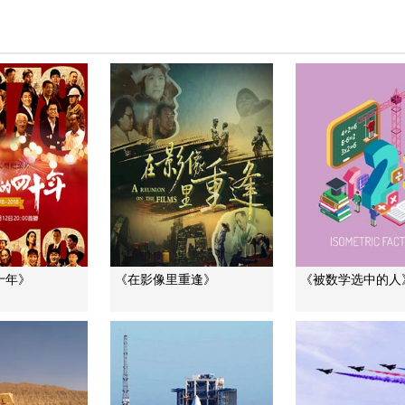
十年》
《在影像里重逢》
《被数学选中的人