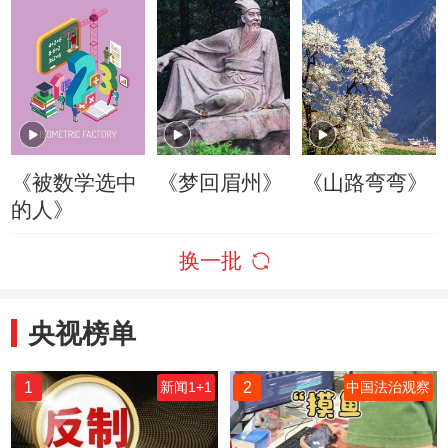
《被数学选中
《梦回眉州》
《山路弯弯》
的人》
换一批
央视榜单
1
2
新闻1+1
中国法治观察