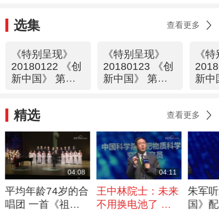
选集
查看更多
《特别呈现》
《特别呈现》
《特
20180122 《创
20180123 《创
201
新中国》 第一
新中国》 第二
新中
集 信息
集 能源
集 
精选
查看更多
04:08
04:11
平均年龄74岁的合
王中林院士：未来
朱军听
唱团 一首《祖国
不用换电池了 你
国》配
不会忘记》震撼全
就是一个小能源
又见到