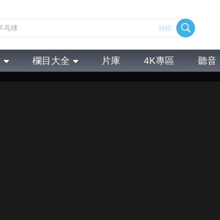
熱榜
全
欄目大全
片庫
4K專區
聽音