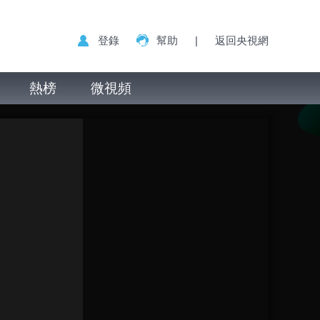
登錄
幫助
|
返回央視網
熱榜
微視頻