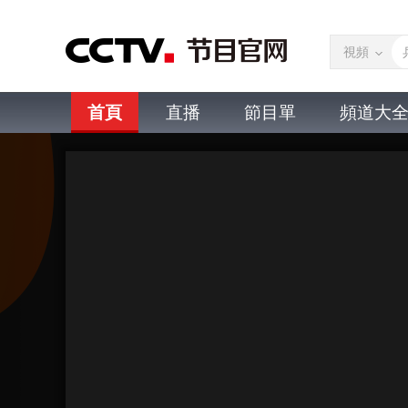
視頻
首頁
直播
節目單
頻道大