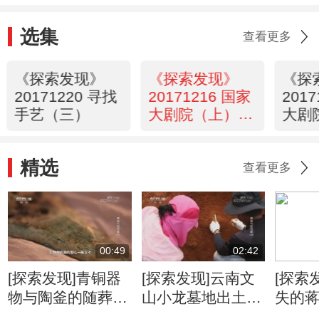
选集
查看更多
《探索发现》
《探索发现》
《探
20171220 寻找
20171216 国家
201
手艺（三）
大剧院（上）不
大剧
忘初心·艺术为
国声
民
达
精选
查看更多
00:49
02:42
[探索发现]青铜器
[探索发现]云南文
[探索
物与陶釜的随葬品
山小龙墓地出土大
失的蒋
组合 揭示了怎样
量青铜器 或源于
北首