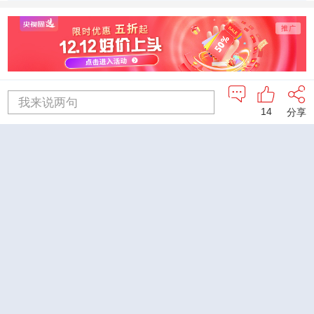
的青铜文化
句町文化
落
我来说两句
相关推荐
14
分享
《探索发现》
[长征]第八集 习近
20171217 国家大剧
平：继承长征精神 不
院（下）中国声音·世
忘初心继续前进
界表达