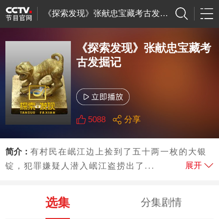
《探索发现》张献忠宝藏考古发掘记
《探索发现》张献忠宝藏考
古发掘记
5088
分享
简介：
有村民在岷江边上捡到了五十两一枚的大银
展开
锭，犯罪嫌疑人潜入岷江盗捞出了...
选集
分集剧情