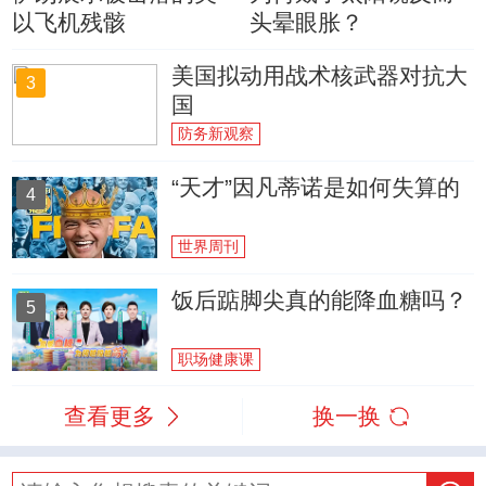
以飞机残骸
头晕眼胀？
美国拟动用战术核武器对抗大
3
国
防务新观察
“天才”因凡蒂诺是如何失算的
4
世界周刊
饭后踮脚尖真的能降血糖吗？
5
职场健康课
查看更多
换一换