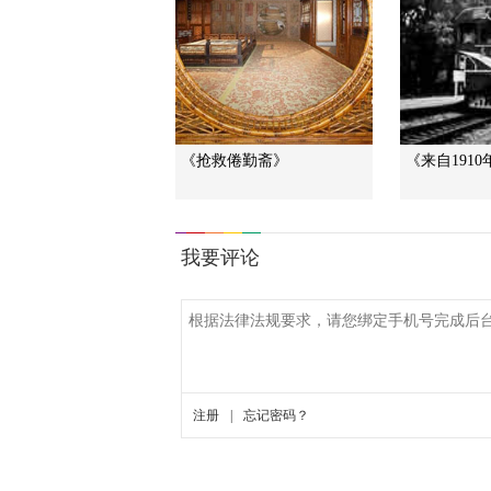
《抢救倦勤斋》
《来自191