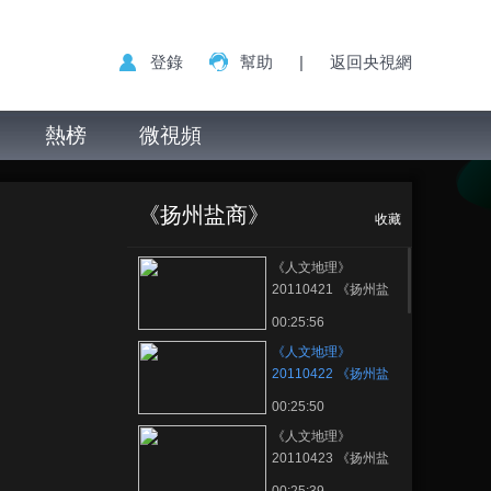
登錄
幫助
|
返回央視網
熱榜
微視頻
《人文地理》
正在播放
20110422 《扬州盐商》 第二
《扬州盐商》
集 风流商贾
收藏
《人文地理》
20110421 《扬州盐
商》 第一集 吴盐胜雪
00:25:56
《人文地理》
20110422 《扬州盐
商》 第二集 风流商贾
00:25:50
《人文地理》
20110423 《扬州盐
商》 第三集 官商之间