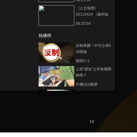
00:25:39
《人文地理》
20110424 《扬州盐
商》 第四集 衰落之谜
00:25:54
熱播榜
反制美國！中方公佈5
項措施
新聞1+1
上班“摸魚”公司有權開
除嗎？
中國法治觀察
新版《防衛白皮書》
藏禍心
今日關注
U17男足國家隊：未
16
來可期
足球之夜