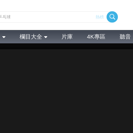
熱榜
全
欄目大全
片庫
4K專區
聽音