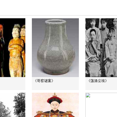
》
《哥窑谜案》
《荡涤尘埃》