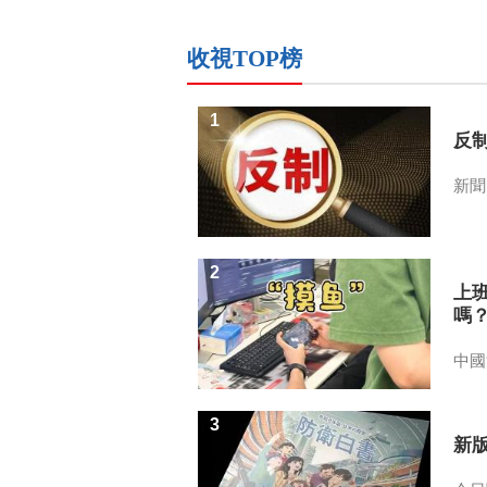
收視TOP榜
1
反
新聞
2
上
嗎
中國
3
新