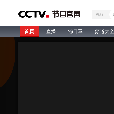
視頻
首頁
直播
節目單
頻道大