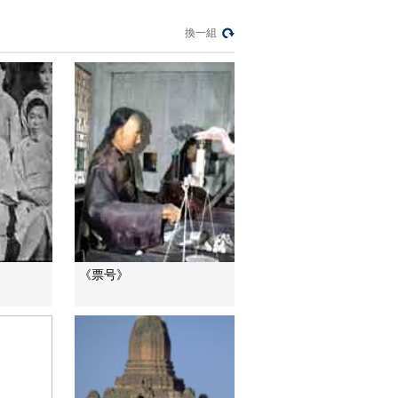
三招教你識破真假全
麥麵包
換一組
健康之路
美國為何盯上中國光
模塊？
今日亞洲
暗語引流？午夜直播
間亂象
法治在線
“AI雙星”上空有何新本
領？
共同關注
《票号》
百年潮起 再現張謇傳
奇人生
文化十分
一醋一面 “酸”出億萬
財路
生財有道