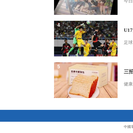
今日
4
U1
足球
5
三
健康
中國