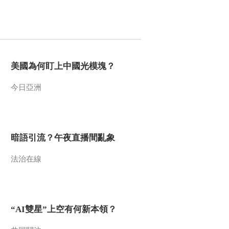
美國為何盯上中國光模塊？
今日亞洲
暗語引流？午夜直播間亂象
法治在線
“AI雙星”上空有何新本領？