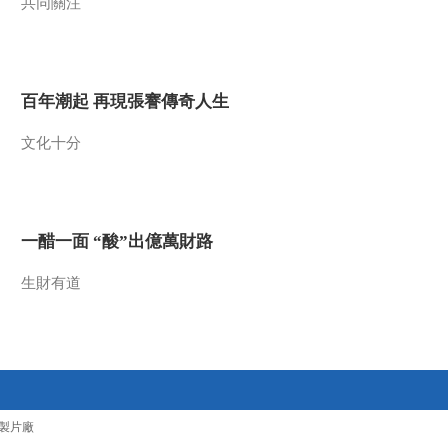
共同關注
百年潮起 再現張謇傳奇人生
文化十分
一醋一面 “酸”出億萬財路
生財有道
製片廠