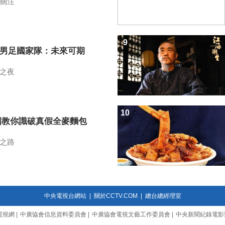
關注
9
7男足國家隊：未來可期
之夜
10
招教你識破真假全麥麵包
之路
中央電視台網站
|
關於CCTV.COM
|
總台總經理室
電視網
|
中廣協會信息資料委員會
|
中廣協會電視文藝工作委員會
|
中央新聞紀錄電影