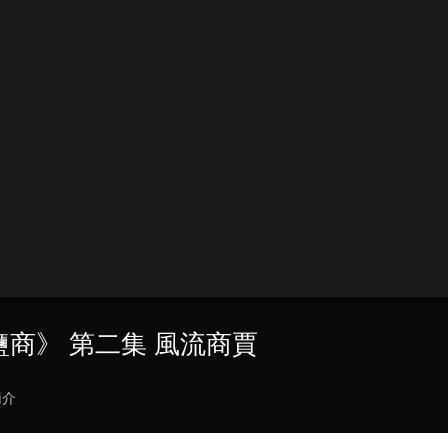
州鹽商》 第二集 風流商賈
簡介