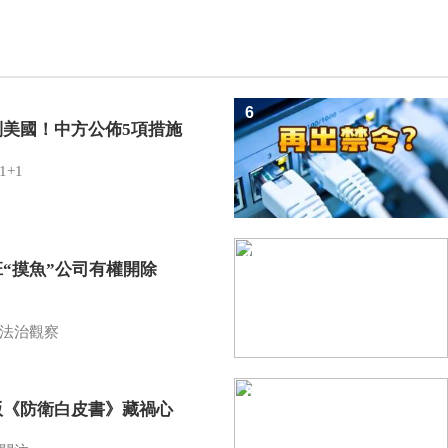
6
制美國！中方公佈5項措施
1+1
7
班“摸魚”公司有權開除
？
法治觀察
8
版《防衛白皮書》藏禍心