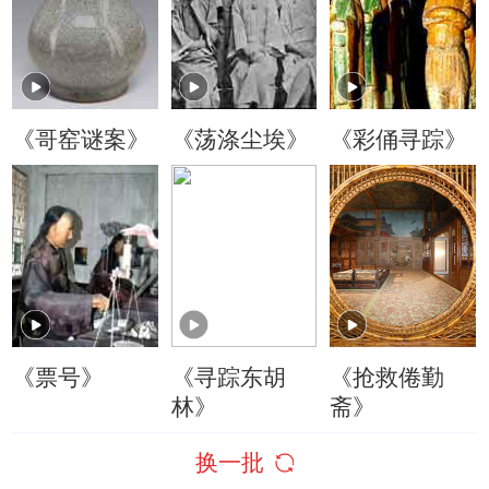
《哥窑谜案》
《荡涤尘埃》
《彩俑寻踪》
《票号》
《寻踪东胡
《抢救倦勤
林》
斋》
换一批