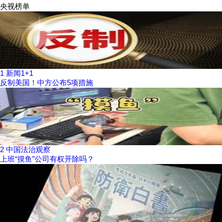
央视榜单
1
新闻1+1
反制美国！中方公布5项措施
2
中国法治观察
上班“摸鱼”公司有权开除吗？