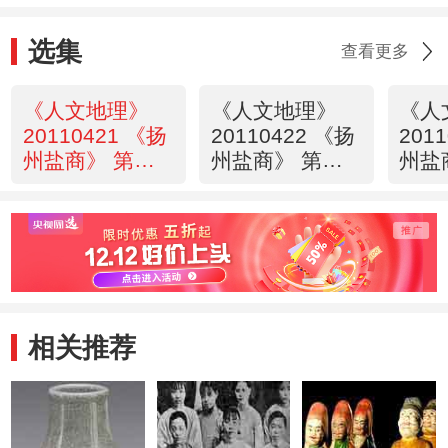
选集
查看更多
《人文地理》
《人文地理》
《人
20110421 《扬
20110422 《扬
201
州盐商》 第一
州盐商》 第二
州盐
集 吴盐胜雪
集 风流商贾
集 
相关推荐