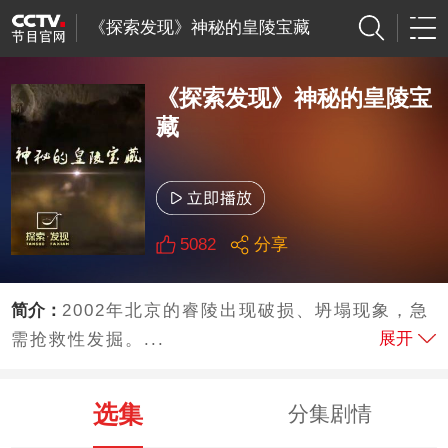
《探索发现》神秘的皇陵宝藏
《探索发现》神秘的皇陵宝
藏
5082
分享
简介：
2002年北京的睿陵出现破损、坍塌现象，急
展开
需抢救性发掘。...
选集
分集剧情