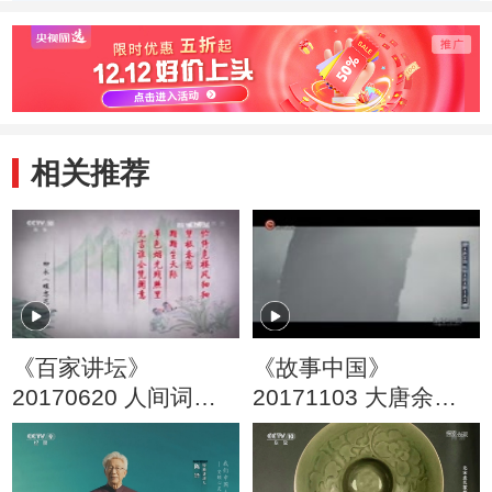
潘安
子
点
相关推荐
《百家讲坛》
《故事中国》
20170620 人间词话
20171103 大唐余韵
（1）三种境界
韩愈大忠大胆士大夫