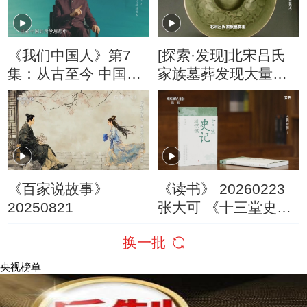
《我们中国人》第7
[探索·发现]北宋吕氏
集：从古至今 中国人
家族墓葬发现大量精
靠什么来建构精神家
美耀州窑瓷器
园呢
《百家说故事》
《读书》 20260223
20250821
张大可 《十三堂史记
通识课》 古典新解1
换一批
央视榜单