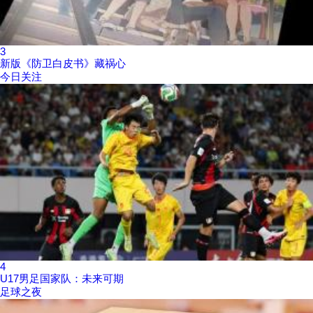
3
新版《防卫白皮书》藏祸心
今日关注
4
U17男足国家队：未来可期
足球之夜