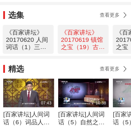
选集
查看更多
《百家讲坛》
《百家讲坛》
《百
20170620 人间
20170619 镇馆
201
词话（1）三种
之宝（19）古墓
之宝
境界
里的茶香
的生
精选
查看更多
07:43
10:38
[百家讲坛]人间词
[百家讲坛]人间词
[百家
话（6）词品人品
话（5）自然之眼
话（5
“人”与“文”分离的
追忆亡妻的痴情男
纳兰