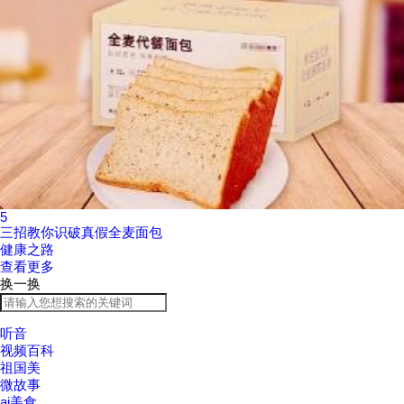
5
三招教你识破真假全麦面包
健康之路
查看更多
换一换
听音
视频百科
祖国美
微故事
ai美食