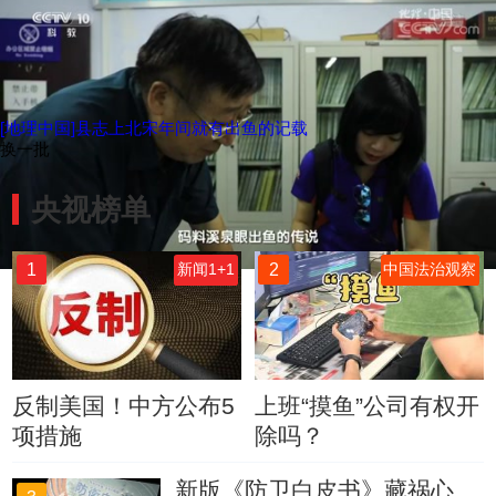
[地理中国]县志上北宋年间就有出鱼的记载
换一批
央视榜单
1
2
新闻1+1
中国法治观察
反制美国！中方公布5
上班“摸鱼”公司有权开
项措施
除吗？
新版《防卫白皮书》藏祸心