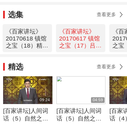
选集
查看更多
《百家讲坛》
《百家讲坛》
《百
20170618 镇馆
20170617 镇馆
201
之宝（18）精致
之宝（17）吕家
之宝
的生活
人的“爱好”
的防
精选
查看更多
09:24
04:59
[百家讲坛]人间词
[百家讲坛]人间词
[百家
话（5）自然之眼
话（5）自然之眼
话（4
苏轼笔下的西湖美
纳兰性德的“自然
的特