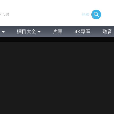
熱榜
全
欄目大全
片庫
4K專區
聽音