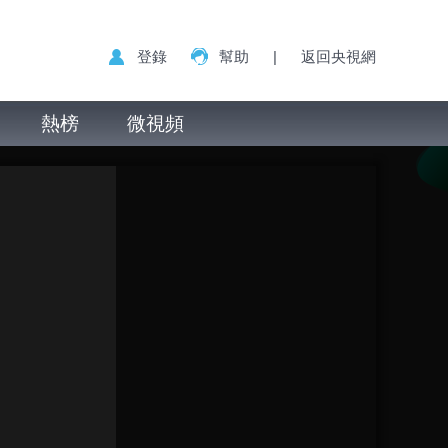
登錄
幫助
|
返回央視網
熱榜
微視頻