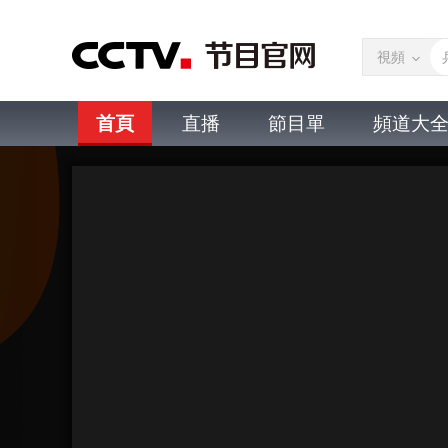
視頻
首頁
直播
節目單
頻道大