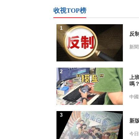
收視TOP榜
1
反
新聞
2
上
嗎
中國
3
新
今日