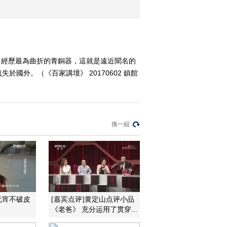
宋徽宗
2017-05-29 13:28:22
《百家讲坛》 20170528
国宝传奇（7）道服清辉
、經歷最為曲折的青銅器，這就是遠近聞名的
范仲淹
外。（《百家講壇》 20170602 鎮館
2017-05-28 14:10:21
《百家讲坛》 20170527
国宝传奇（6）杜牧情歌
张好好
換一組
2017-05-27 13:54:20
《百家讲坛》 20170526
国宝传奇（5）李白书赞
上阳台
2017-05-26 14:30:19
元宵不破皮
[嘉宾点评]黄定山点评小品
《老爸》 充分运用了贯穿...
《百家讲坛》 20170525
国宝传奇（4）丹青绝唱