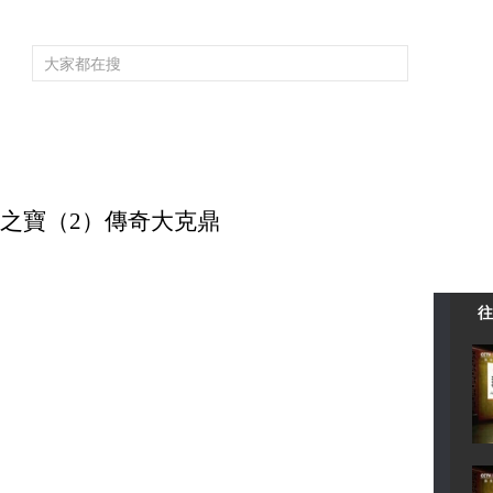
頻道大全
欄目大全
片庫
4K專區
聽
育
電影
國防軍事
電視劇
紀錄
科教
戲曲
社會與法
少
 鎮館之寶（2）傳奇大克鼎
往