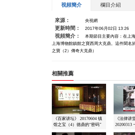
視頻簡介
欄目介紹
來源：
央視網
更新時間：
2017年06月02日 13:26
視頻簡介：
本期節目主要內容：在上
上海博物館鎮館之寶西周大克鼎。這件聞名於世
之寶（2）傳奇大克鼎）
相關推薦
《百家讲坛》 20170604 镇
《法律讲堂
馆之宝（4）德鼎的“密码”
2020031