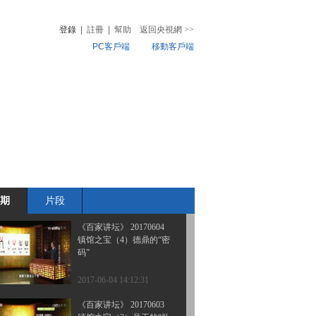
镇馆之宝（7）初探阳陵
登錄
|
註冊
|
幫助
返回央視網
>>
PC客戶端
移動客戶端
2017-06-07 13:56:31
《百家讲坛》 20170606
音
熱榜
镇馆之宝（6）商鞅方升
微視頻
兒
音樂
體育賽事
農業農村
2017-06-06 13:42:30
《百家讲坛》 20170605
镇馆之宝（5）来自《诗
经》的酒器
期
片段
2017-06-05 14:00:31
《百家讲坛》 20170604
镇馆之宝（4）德鼎的“密
码”
2017-06-04 14:12:31
《百家讲坛》 20170603