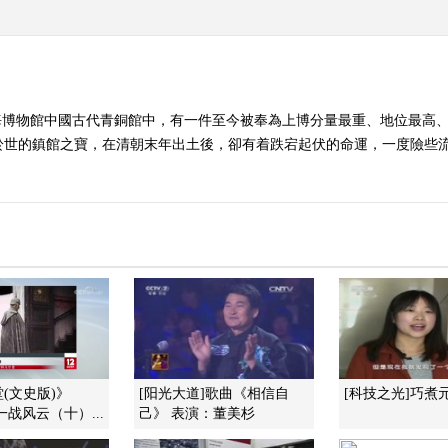
海博物館中國古代青銅館中，有一件至今被奉為上博分量最重、地位最高
的鎮館之寶，在清朝末年出土後，卻有着跌宕起伏的命運，一度險些流失於國
(文史版)》
[阳光大道]歌曲《相信自
[科技之光]巧煮
3 一战风云（十）...
己》 表演：董美杉