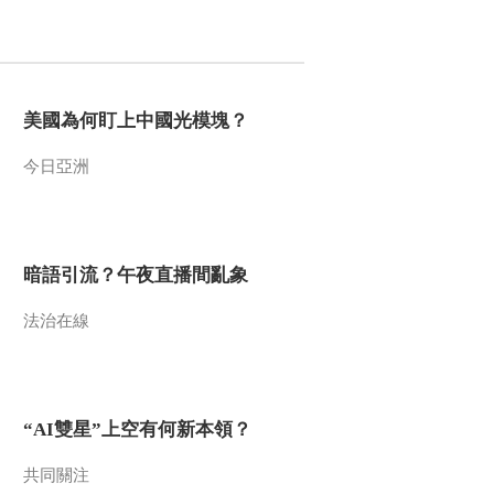
2017-05-21 13:29:16
《百家讲坛》 20170520
大故宫（第四部）（16）
日薄西山
美國為何盯上中國光模塊？
2017-05-20 14:15:15
今日亞洲
《百家讲坛》 20170519
大故宫（第四部）（15）
唐英督陶
暗語引流？午夜直播間亂象
2017-05-19 14:11:11
法治在線
《百家讲坛》 20170518
大故宫（第四部）（14）
乾隆华缛
2017-05-18 13:25:09
“AI雙星”上空有何新本領？
《百家讲坛》 20170517
大故宫（第四部）（13）
共同關注
雍正雅致