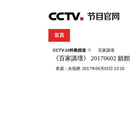
首頁
直播
節目單
綜合
新聞
財經
綜藝
中文國際
體
CCTV-10科教頻道
百家講壇
《百家講壇》 20170602
來源：
央視網
2017年06月02日 13:26