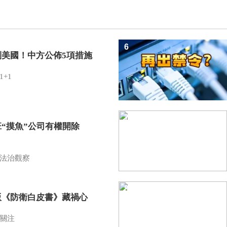
6
制美國！中方公佈5項措施
1+1
7
班“摸魚”公司有權開除
？
法治觀察
8
版《防衛白皮書》藏禍心
關注