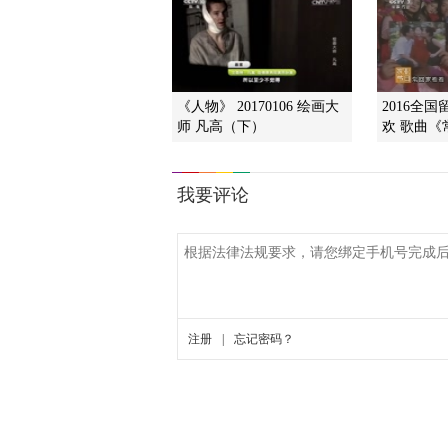
《人物》 20170106 绘画大
2016全
师 凡高（下）
欢 歌曲《常