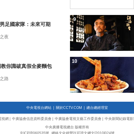
9
7男足國家隊：未來可期
之夜
10
招教你識破真假全麥麵包
之路
中央電視台網站
|
關於CCTV.COM
|
總台總經理室
電視網
|
中廣協會信息資料委員會
|
中廣協會電視文藝工作委員會
|
中央新聞紀錄電影
中央廣播電視總台 版權所有
京ICP證060535號
網絡文化經營許可證文網文[2010]024號