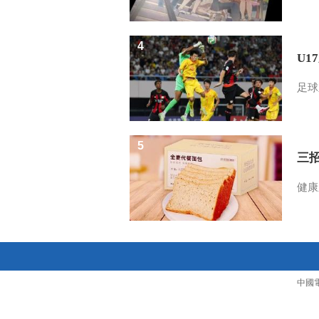
4
U1
足球
5
三
健康
中國