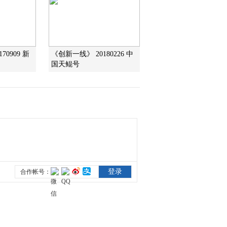
《游春图》
2017-05-25 13:48:19
《百家讲坛》 20170524
国宝传奇（3）中华墨皇
70909 新
《创新一线》 20180226 中
《平复帖》
）
国天鲲号
2017-05-24 13:29:24
《百家讲坛》 20170523
国宝传奇（2）张伯驹三
求《平复帖》
2017-05-23 13:27:25
《百家讲坛》 20170522
国宝传奇（1）信而好古
张伯驹
2017-05-22 13:45:19
《百家讲坛》 20170521
大故宫（第四部）（17）
瓷器之路