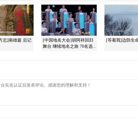
方志]南雄篇 后记
[中国地名大会]胡阿祥回归
[等着我]边防生
舞台 继续地名之旅 70名选...