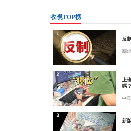
收視TOP榜
1
反
新聞
2
上
嗎
中國
3
新