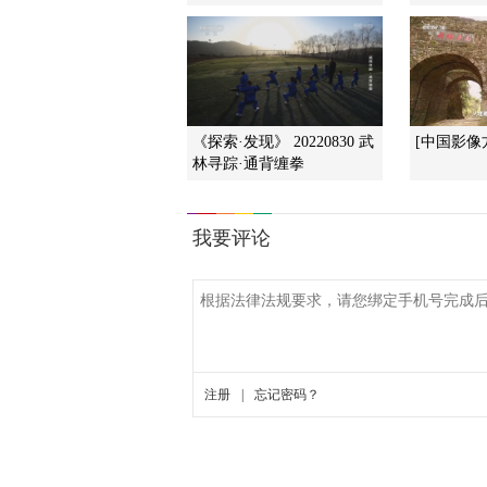
《探索·发现》 20220830 武
[中国影像
林寻踪·通背缠拳