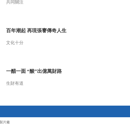
共同關注
2017-03-15 15:11:58
《百家讲坛》 20170314
黄帝内经（第二部）
（8）避风如避箭
百年潮起 再現張謇傳奇人生
2017-03-14 13:43:59
文化十分
《百家讲坛》 20170313
黄帝内经（第二部）
（7）“你”从哪里来
一醋一面 “酸”出億萬財路
2017-03-13 14:36:00
《百家讲坛》 20170312
生財有道
黄帝内经（第二部）
（6）动起来的风
2017-03-12 13:37:58
《百家讲坛》 20170311
黄帝内经（第二部）
製片廠
（5）风往何处去