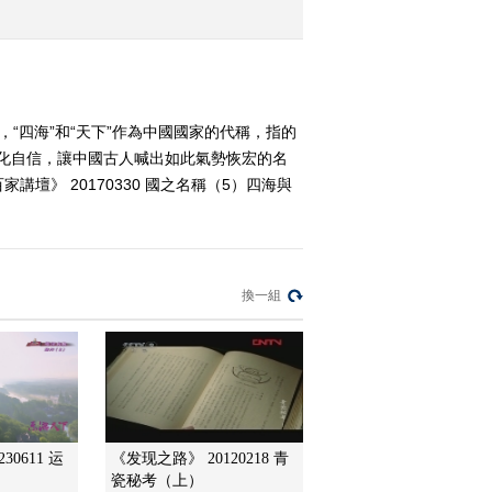
2017-03-27 14:54:33
《百家讲坛》 20170327
国之名称（2）华夏
，“四海”和“天下”作為中國國家的代稱，指的
文化自信，讓中國古人喊出如此氣勢恢宏的名
2017-03-27 13:38:27
》 20170330 國之名稱（5）四海與
《百家讲坛》 20170325
黄帝内经（第二部）
（19）避暑有门道
換一組
2017-03-25 14:18:21
《百家讲坛》 20170324
黄帝内经（第二部）
（18）“伤心”的夏日
2017-03-24 13:34:31
《百家讲坛》 20170323
30611 运
《发现之路》 20120218 青
黄帝内经（第二部）
）
瓷秘考（上）