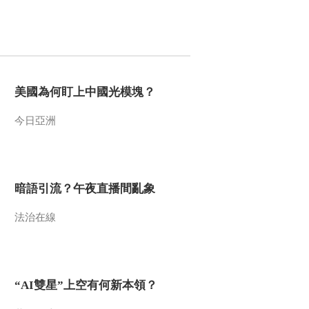
2017-03-19 16:10:11
《百家讲坛》 20170318
黄帝内经（第二部）
（12）猛烈的寒
美國為何盯上中國光模塊？
2017-03-18 14:40:03
今日亞洲
《百家讲坛》 20170317
黄帝内经（第二部）
（11）十病有九寒
2017-03-17 14:06:00
暗語引流？午夜直播間亂象
《百家讲坛》 20170316
黄帝内经（第二部）
法治在線
（10）人体的“寒战”
2017-03-16 13:53:57
《百家讲坛》 20170315
“AI雙星”上空有何新本領？
黄帝内经（第二部）
（9）“冰封”人体的寒