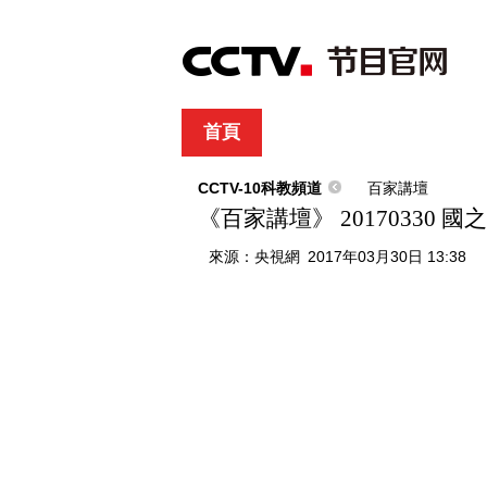
首頁
直播
節目單
綜合
新聞
財經
綜藝
中文國際
體
CCTV-10科教頻道
百家講壇
《百家講壇》 20170330
來源：
央視網
2017年03月30日 13:38