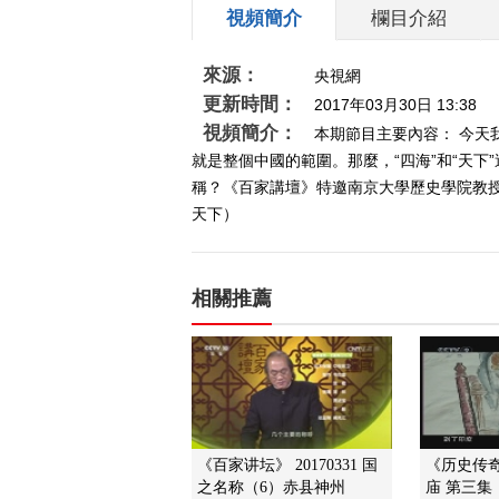
視頻簡介
欄目介紹
來源：
央視網
更新時間：
2017年03月30日 13:38
視頻簡介：
本期節目主要內容： 今天
就是整個中國的範圍。那麼，“四海”和“天
稱？《百家講壇》特邀南京大學歷史學院教授胡
天下）
相關推薦
《百家讲坛》 20170331 国
《历史传奇》 
之名称（6）赤县神州
庙 第三集