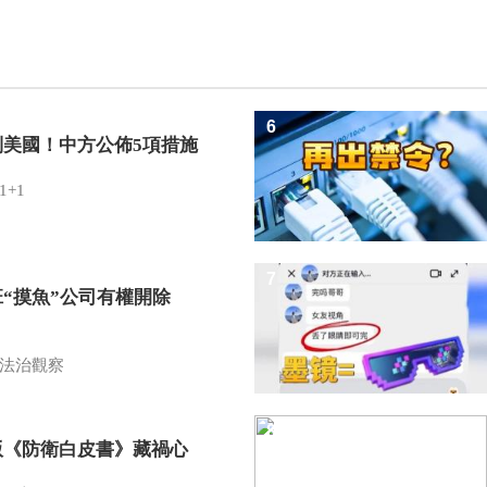
6
制美國！中方公佈5項措施
1+1
7
班“摸魚”公司有權開除
？
法治觀察
8
版《防衛白皮書》藏禍心