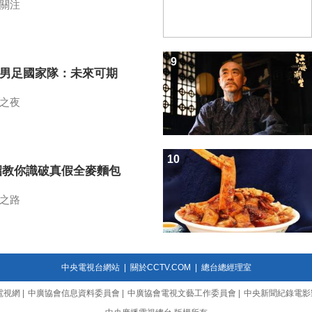
關注
9
7男足國家隊：未來可期
之夜
10
招教你識破真假全麥麵包
之路
中央電視台網站
|
關於CCTV.COM
|
總台總經理室
電視網
|
中廣協會信息資料委員會
|
中廣協會電視文藝工作委員會
|
中央新聞紀錄電影