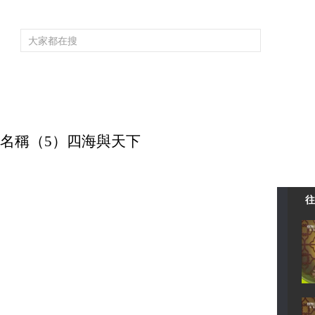
頻道大全
欄目大全
片庫
4K專區
聽
育
電影
國防軍事
電視劇
紀錄
科教
戲曲
社會與法
少
 國之名稱（5）四海與天下
往