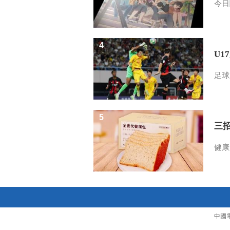
今日
4
U1
足球
5
三
健康
中國