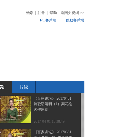
诗歌话清明（4）早是清
明梦雨天
登錄
|
註冊
|
幫助
返回央視網
>>
PC客戶端
移動客戶端
2017-04-04 14:08:48
《百家讲坛》 20170403
音
熱榜
诗歌话清明（3）听风听
微視頻
雨过清明
兒
音樂
體育賽事
農業農村
2017-04-03 13:54:44
《百家讲坛》 20170402
诗歌话清明（2）清明时
节海棠春
期
片段
2017-04-02 14:28:53
《百家讲坛》 20170401
诗歌话清明（1）梨花榆
火催寒食
2017-04-01 13:38:49
《百家讲坛》 20170331