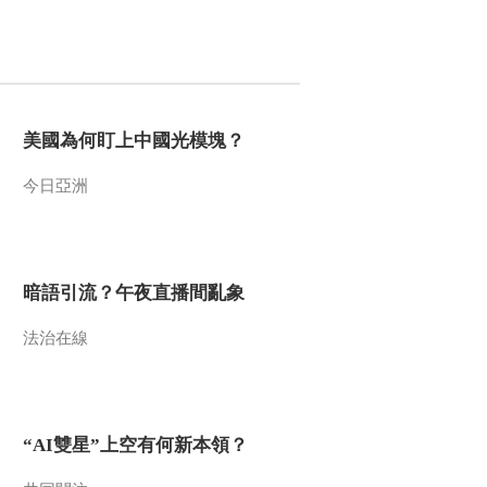
赊店镇——重信守诺
00:29:58
《记住乡愁 第三季》
20170317 第五十一
集 东里镇——勇于拼
00:29:52
搏
美國為何盯上中國光模塊？
《记住乡愁 第三季》
20170320 第五十二
集 潭门镇——情系“祖
今日亞洲
00:29:52
宗海”
《记住乡愁 第三季》
20170321 第五十三
集 礼州镇——重情有
00:29:53
义
暗語引流？午夜直播間亂象
《记住乡愁 第三季》
20170322 第五十四
法治在線
集 沙湾镇——礼乐传
00:29:57
家
《记住乡愁 第三季》
20170323 第五十五
集 兴安镇——义勇立
“AI雙星”上空有何新本領？
00:29:51
世
《记住乡愁 第三季》