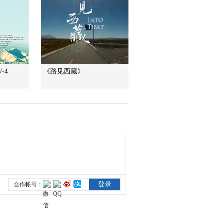
集 慈城镇——慈孝传
00:29:50
家
《记住乡愁 第三季》
20170308 第四十五
集 娘子关镇——忠勇
00:29:53
代代传
《记住乡愁 第三季》
20170310 第四十六
-4
《路见西藏》
集 赤坎镇——岭南侨
00:29:50
乡 崇文尚义
《记住乡愁 第三季》
20170313 第四十七
集 龙门镇——循祖训
00:29:53
奉义行
《记住乡愁 第三季》
20170314 第四十八
集 松口镇——客家古
00:29:59
镇 桑梓情深
《记住乡愁 第三季》
20170315 第四十九
集 古田镇——公而忘
00:29:52
私 勇于担当
《记住乡愁 第三季》
20170316 第五十集