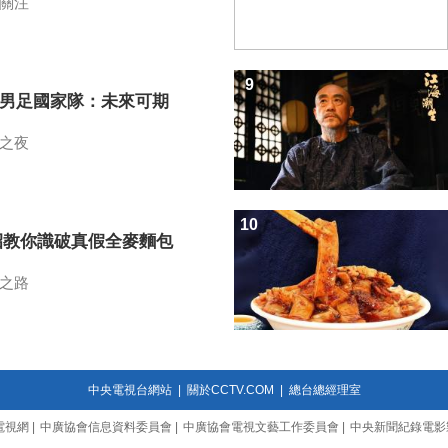
關注
9
7男足國家隊：未來可期
之夜
10
招教你識破真假全麥麵包
之路
中央電視台網站
|
關於CCTV.COM
|
總台總經理室
電視網
|
中廣協會信息資料委員會
|
中廣協會電視文藝工作委員會
|
中央新聞紀錄電影