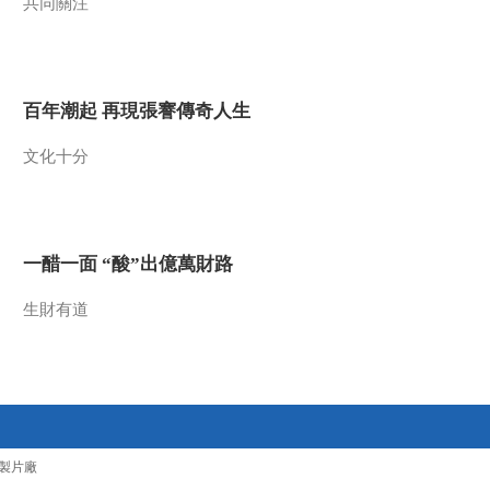
共同關注
20170324 第五十六
集 光禄镇——滇中古
00:29:57
镇 为而不争
《记住乡愁 第三季》
20170327 第五十七
百年潮起 再現張謇傳奇人生
集 旧州镇 ——屯堡古
00:29:53
镇 义字当先
文化十分
《记住乡愁 第三季》
20170328 第五十八
集 西樵镇——男儿当
00:29:53
自强
《记住乡愁 第三季》
一醋一面 “酸”出億萬財路
20170329 第五十九
集 竹沟镇——勇于开
00:29:58
拓 敢为人先
生財有道
《记住乡愁 第三季》
20170330 第六十集
兴坪镇——和山睦水
00:29:51
熱播榜
反制美國！中方公佈5
製片廠
項措施