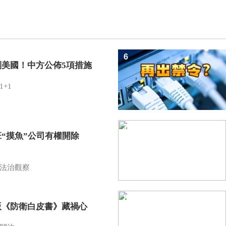
6
制美國！中方公佈5項措施
1+1
7
班“摸魚”公司有權開除
？
法治觀察
8
版《防衛白皮書》藏禍心