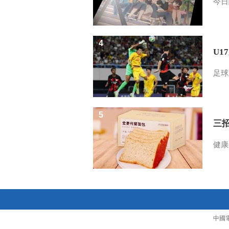
今日
4
U1
足球
5
三
健康
中國