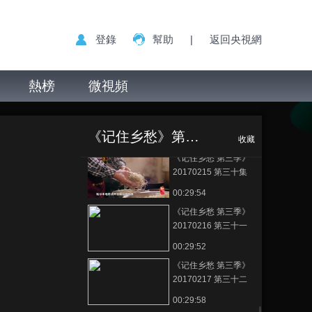
20170210 第二十七
集 新城镇——西部重
00:29:52
登錄
幫助
|
返回央視網
镇 尽忠职守
《记住乡愁 第三季》
20170213 第二十八
集 西庄镇——滇南边
熱榜
微視頻
00:29:54
镇 百忍成金
《记住乡愁 第三季》
《记住乡愁 第三
正在播放
20170214 第二十九
季》 20170220 第三十三集 黄
集 西沱镇——与人为
《记住乡愁》第三季
桥镇——无畏进取
00:29:50
收藏
善
《记住乡愁 第三季》
20170215 第三十集
神垕镇——守正出新
00:29:54
变中求进
《记住乡愁 第三季》
20170216 第三十一
集 梁子镇——重规守
00:29:52
矩
《记住乡愁 第三季》
20170217 第三十二
集 贺街镇——遵祖德
00:29:58
行义事