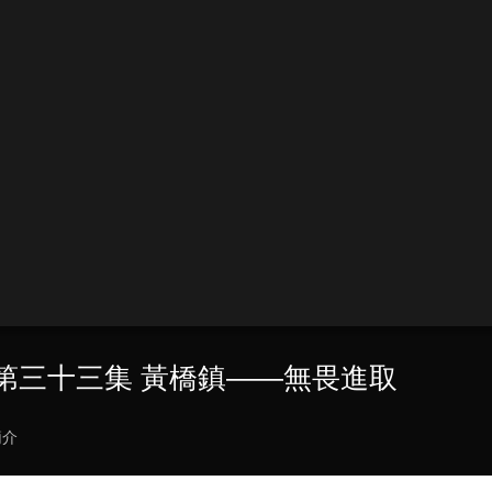
20 第三十三集 黃橋鎮——無畏進取
簡介