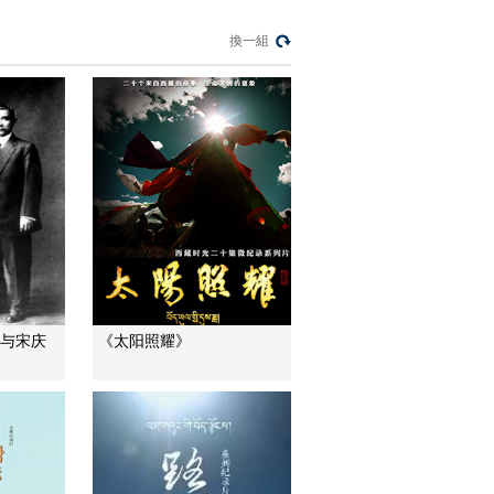
存 和谐共生
《记住乡愁 第三季》
換一組
20170228 第三十九
集 岩头镇——义以为
00:29:44
上
《记住乡愁 第三季》
20170301 第四十集
五凤镇——包容并蓄
00:29:50
《记住乡愁 第三季》
20170302 第四十一
集 桃花潭镇——唐风
00:29:52
诗韵话情义
《记住乡愁 第三季》
20170303 第四十二
集 土城镇——坚韧执
00:29:50
山与宋庆
《太阳照耀》
着
《记住乡愁 第三季》
20170306 第四十三
集 七里坪镇——丹心
00:29:52
一片家国情
《记住乡愁 第三季》
20170307 第四十四