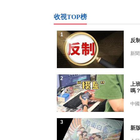
收視TOP榜
1
反
新聞
2
上
嗎
中國
3
新