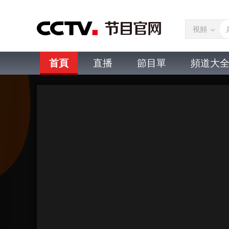
視頻
首頁
直播
節目單
頻道大