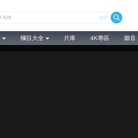
熱榜
全
欄目大全
片庫
4K專區
聽音