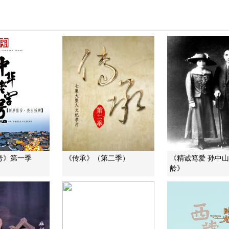
号》第一季
《传承》（第二季）
《精诚笃爱 孙中
龄》