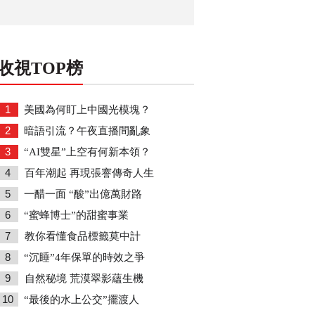
收視TOP榜
1
美國為何盯上中國光模塊？
2
暗語引流？午夜直播間亂象
3
“AI雙星”上空有何新本領？
4
百年潮起 再現張謇傳奇人生
5
一醋一面 “酸”出億萬財路
6
“蜜蜂博士”的甜蜜事業
7
教你看懂食品標籤莫中計
8
“沉睡”4年保單的時效之爭
9
自然秘境 荒漠翠影蘊生機
10
“最後的水上公交”擺渡人