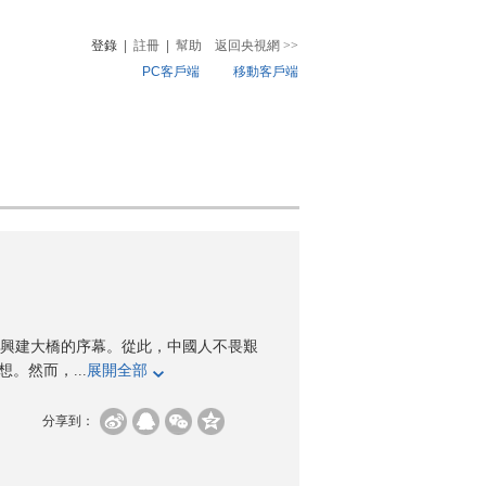
登錄
|
註冊
|
幫助
返回央視網
>>
PC客戶端
移動客戶端
音
熱榜
微視頻
兒
音樂
體育賽事
農業農村
江興建大橋的序幕。從此，中國人不畏艱
。然而，...
展開全部
分享到：