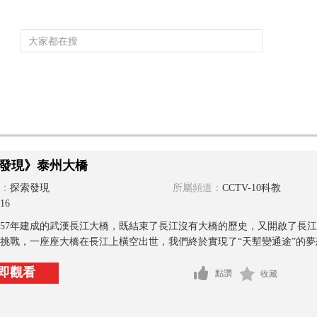
頻道大全
欄目大全
片庫
4K專區
聽
育
電影
國防軍事
電視劇
紀錄
科教
戲曲
社會與法
少
發現》泰州大橋
：
探索發現
所屬頻道：
CCTV-10科教
16
957年建成的武漢長江大橋，既結束了長江沒有大橋的歷史，又開啟了長
挑戰，一座座大橋在長江上橫空出世，我們終於實現了“天塹變通途”的夢想
即觀看
點讚
收藏