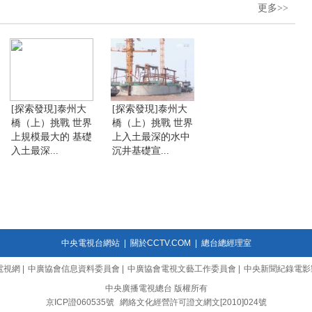
更多>>
[探索發現]泰州大
[探索發現]泰州大
橋（上）挑戰 世界
橋（上）挑戰 世界
上規模最大的 基礎
上入土最深的水中
入土最深...
沉井基礎宣...
中央電視台網站
|
關於CCTV.COM
|
總台總經理室
電視網
|
中廣協會信息資料委員會
|
中廣協會電視文藝工作委員會
|
中央新聞紀錄電影
中央廣播電視總台 版權所有
京ICP證060535號
網絡文化經營許可證文網文[2010]024號