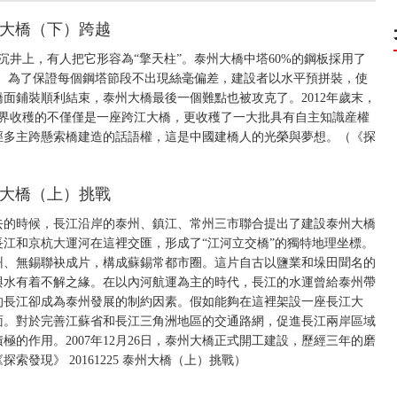
泰州大橋（下）跨越
沉井上，有人把它形容為“擎天柱”。泰州大橋中塔60%的鋼板採用了
之最。為了保證每個鋼塔節段不出現絲毫偏差，建設者以水平預拼裝，使
橋面鋪裝順利結束，泰州大橋最後一個難點也被攻克了。2012年歲末，
程界收穫的不僅僅是一座跨江大橋，更收穫了一大批具有自主知識産權
徑多主跨懸索橋建造的話語權，這是中國建橋人的光榮與夢想。（《探
泰州大橋（上）挑戰
去的時候，長江沿岸的泰州、鎮江、常州三市聯合提出了建設泰州大橋
江和京杭大運河在這裡交匯，形成了“江河立交橋”的獨特地理坐標。
州、無錫聯袂成片，構成蘇錫常都市圈。這片自古以鹽業和垛田聞名的
與水有着不解之緣。在以內河航運為主的時代，長江的水運曾給泰州帶
的長江卻成為泰州發展的制約因素。假如能夠在這裡架設一座長江大
面。對於完善江蘇省和長江三角洲地區的交通路網，促進長江兩岸區域
的作用。2007年12月26日，泰州大橋正式開工建設，歷經三年的磨
探索發現》 20161225 泰州大橋（上）挑戰）