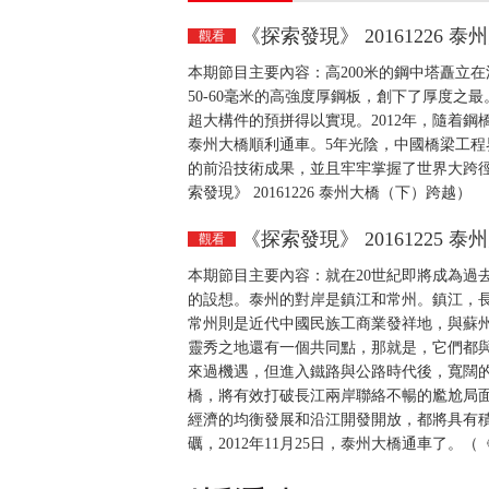
《探索發現》 20161226 
觀看
本期節目主要內容：高200米的鋼中塔矗立在
50-60毫米的高強度厚鋼板，創下了厚度
超大構件的預拼得以實現。2012年，隨着鋼
泰州大橋順利通車。5年光陰，中國橋梁工
的前沿技術成果，並且牢牢掌握了世界大跨
索發現》 20161226 泰州大橋（下）跨越）
《探索發現》 20161225 
觀看
本期節目主要內容：就在20世紀即將成為過
的設想。泰州的對岸是鎮江和常州。鎮江，長
常州則是近代中國民族工商業發祥地，與蘇
靈秀之地還有一個共同點，那就是，它們都
來過機遇，但進入鐵路與公路時代後，寬闊
橋，將有效打破長江兩岸聯絡不暢的尷尬局
經濟的均衡發展和沿江開發開放，都將具有積極
礪，2012年11月25日，泰州大橋通車了。（《