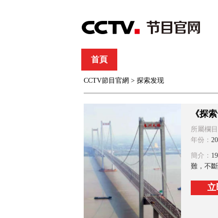
首頁
直播
節目單
CCTV節目官網
>
探索发现
綜合
新聞
財經
綜藝
中文國際
體
《探索
所屬欄目
年份：
20
簡介：
1
難，不斷
立