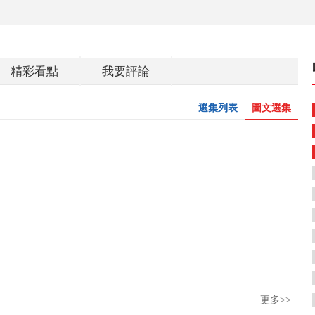
精彩看點
我要評論
選集列表
圖文選集
更多>>