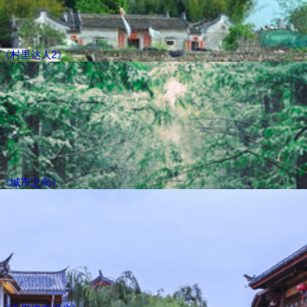
《村里达人2》
《城市之岛》