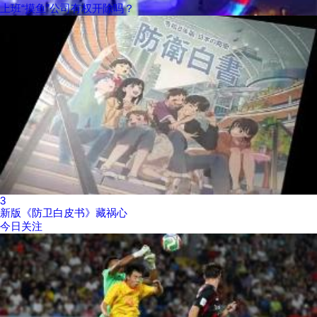
上班“摸鱼”公司有权开除吗？
3
新版《防卫白皮书》藏祸心
今日关注