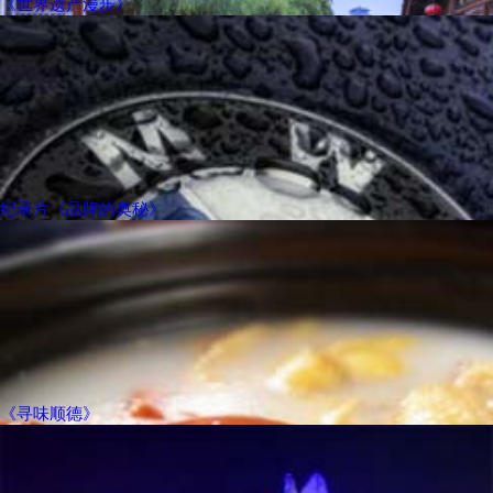
《世界遗产漫步》
纪录片《品牌的奥秘》
《寻味顺德》