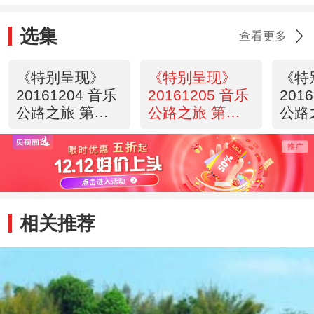
选集
查看更多
《特别呈现》
《特别呈现》
《特
20161204 音乐
20161205 音乐
201
公路之旅 第四
公路之旅 第五
公路
集 温暖的归途
集 山水琴心
集 
（上）
（下
相关推荐