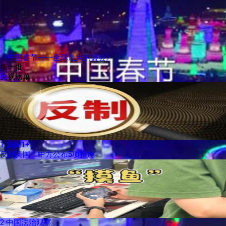
《中国春节——全球最大的盛会》
换一批
央视榜单
1
新闻1+1
反制美国！中方公布5项措施
2
中国法治观察