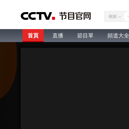
視頻
首頁
直播
節目單
頻道大