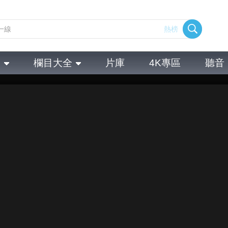
熱榜
全
欄目大全
片庫
4K專區
聽音