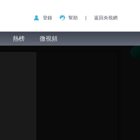
登錄
幫助
|
返回央視網
熱榜
微視頻