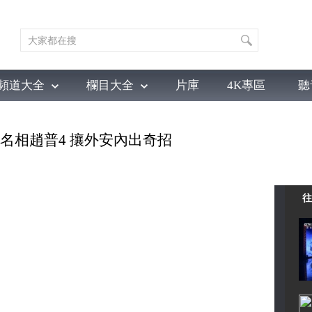
頻道大全
欄目大全
片庫
4K專區
聽
育
電影
國防軍事
電視劇
紀錄
科教
戲曲
社會與法
少
大宋名相趙普4 攘外安內出奇招
往