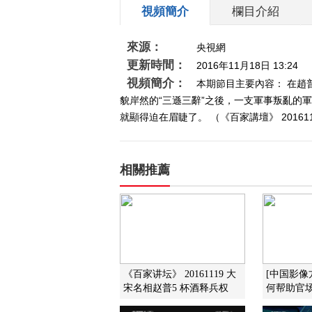
視頻簡介
欄目介紹
來源：
央視網
更新時間：
2016年11月18日 13:24
視頻簡介：
本期節目主要內容： 在趙
貌岸然的“三遜三辭”之後，一支軍事叛亂的
就顯得迫在眉睫了。 （《百家講壇》 20161
相關推薦
《百家讲坛》 20161119 大
[中国影像
宋名相赵普5 杯酒释兵权
何帮助官场