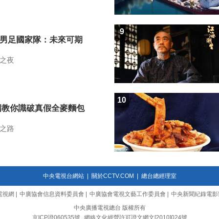
9
7男足國家隊：未來可期
之夜
10
招教你識破真假全麥麵包
之路
中央電視台網站
|
關於CCTV.COM
|
總台總經理室
電視網
|
中廣協會信息資料委員會
|
中廣協會電視文藝工作委員會
|
中央新聞紀錄電影
中央廣播電視總台 版權所有
京ICP證060535號
網絡文化經營許可證文網文[2010]024號