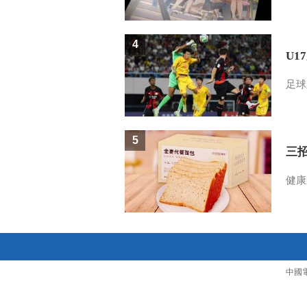
4
U1
足球
5
三
健康
中國