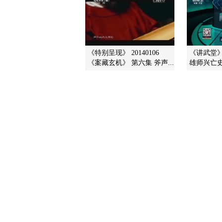
《特别呈现》 20140106
《讲武堂》 
《案藏玄机》 第六集 斧声...
雄师兴亡史鉴