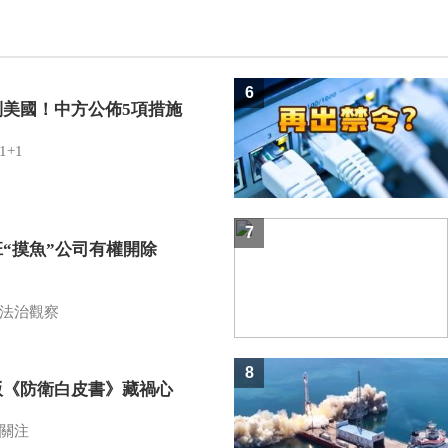
6
制美國！中方公佈5項措施
1+1
7
班“摸魚”公司有權開除
？
法治觀察
8
版《防衛白皮書》藏禍心
關注