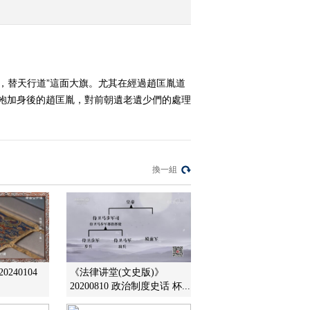
一个憋屈哥
2016-11-15 13:50:12
《百家讲坛》 20161114
开元盛世（下部）20 雨
，替天行道”這面大旗。尤其在經過趙匡胤道
打风吹去
黃袍加身後的趙匡胤，對前朝遺老遺少們的處理
2016-11-14 13:46:13
《百家讲坛》 20161113
开元盛世（下部）19 兄
弟阋墙
換一組
2016-11-13 13:18:11
《百家讲坛》 20161112
开元盛世（下部）18 兵
发长安
2016-11-12 13:53:10
240104
《法律讲堂(文史版)》
）
20200810 政治制度史话 杯...
《百家讲坛》 20161111
开元盛世（下部） 17 乱