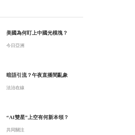
2016-11-07 14:00:11
《百家讲坛》 20161106
开元盛世（下部）12 渔
阳鼙鼓动地来
美國為何盯上中國光模塊？
2016-11-06 13:19:09
今日亞洲
《百家讲坛》 20161105
开元盛世（下部）11 山
雨欲来
暗語引流？午夜直播間亂象
2016-11-05 13:25:11
法治在線
《百家讲坛》 20161104
开元盛世（下部）10 暴
风前奏
2016-11-04 13:26:12
“AI雙星”上空有何新本領？
《百家讲坛》 20161103
开元盛世（下部）9 委屈
共同關注
太子