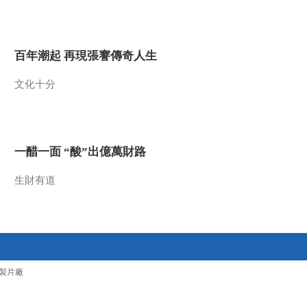
2016-11-03 13:49:10
《百家讲坛》 20161102
百年潮起 再現張謇傳奇人生
开元盛世（下部）8 野心
禄山
文化十分
2016-11-02 14:01:11
《百家讲坛》 20161101
开元盛世（下部）7 安禄
山登场
一醋一面 “酸”出億萬財路
2016-11-01 13:06:12
生財有道
《百家讲坛》 20161031
开元盛世（下部）6 哥舒
夜带刀
2016-10-31 13:38:14
《百家讲坛》 20161030
製片廠
开元盛世（下部）5 天壤
之别