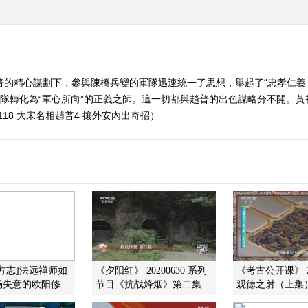
普的精心謀劃下，參與陳橋兵變的軍隊迅速統一了思想，舉起了“忠孝仁義
軍隊轉化為“軍心所向”的正義之師。這一切都與趙普的出色謀略分不開。
118 大宋名相趙普4 攘外安內出奇招）
方志]法远禅师如
《夕阳红》 20200630 系列
《考古公开课》 20
失意的欧阳修...
节目《抗战烽烟》第二集
观德之射（上集