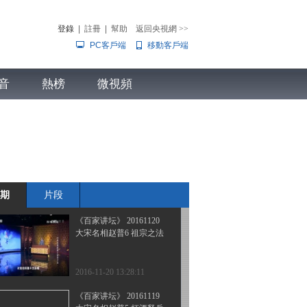
大宋名相赵普9 我的心思
你别猜
登錄
|
註冊
|
幫助
返回央視網
>>
PC客戶端
移動客戶端
2016-11-23 13:23:09
《百家讲坛》 20161122
音
熱榜
大宋名相赵普8 五大恶评
微視頻
兒
音樂
體育賽事
農業農村
2016-11-22 13:48:10
《百家讲坛》 20161121
大宋名相赵普 （7） 半部
《论语》
期
片段
2016-11-21 13:44:15
《百家讲坛》 20161120
大宋名相赵普6 祖宗之法
2016-11-20 13:28:11
《百家讲坛》 20161119