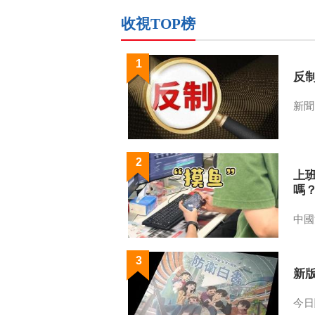
收視TOP榜
1
反
新聞
2
上
嗎
中國
3
新
今日