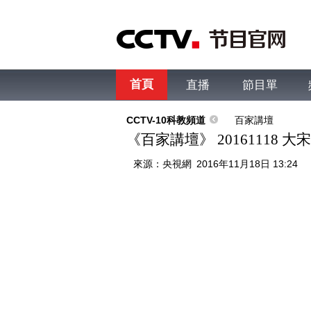
首頁
直播
節目單
綜合
新聞
財經
綜藝
中文國際
體
CCTV-10科教頻道
百家講壇
《百家講壇》 20161118 
來源：
央視網
2016年11月18日 13:24