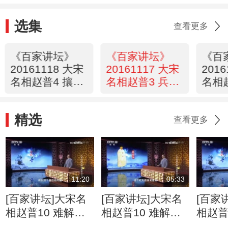
选集
查看更多
《百家讲坛》
《百家讲坛》
《百
20161118 大宋
20161117 大宋
201
名相赵普4 攘外
名相赵普3 兵变
名相
安内出奇招
疑云
作天
精选
查看更多
11:20
05:33
[百家讲坛]大宋名
[百家讲坛]大宋名
[百家
相赵普10 难解的
相赵普10 难解的
相赵普
恩怨 赵光义的五
恩怨 金匮之盟
你别猜