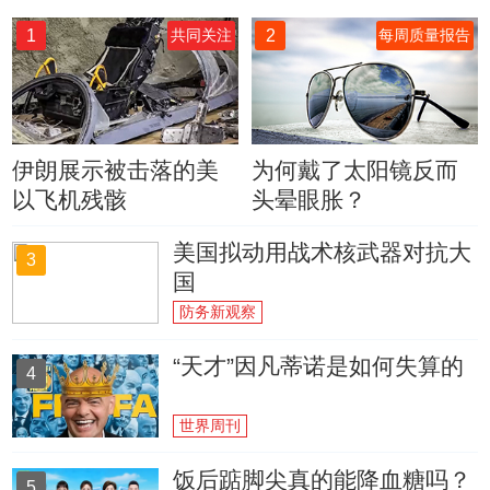
1
2
共同关注
每周质量报告
伊朗展示被击落的美
为何戴了太阳镜反而
以飞机残骸
头晕眼胀？
美国拟动用战术核武器对抗大
3
国
防务新观察
“天才”因凡蒂诺是如何失算的
4
世界周刊
饭后踮脚尖真的能降血糖吗？
5