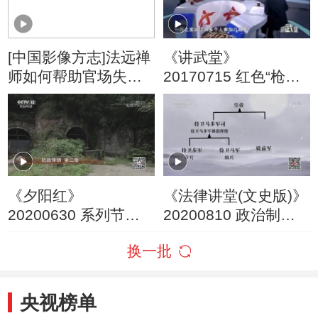
[中国影像方志]法远禅
《讲武堂》
师如何帮助官场失意
20170715 红色“枪杆
的欧阳修打开心结
子”秘闻（三）从洪湖
走向大海
《夕阳红》
《法律讲堂(文史版)》
20200630 系列节目
20200810 政治制度
《抗战烽烟》第二集
史话 杯酒释兵权
换一批
（上）
央视榜单