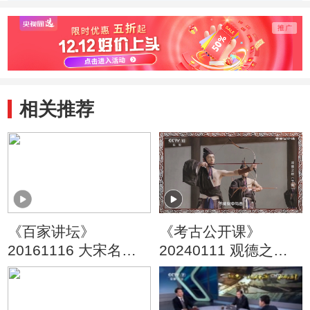
大困局
皇帝
相关推荐
《百家讲坛》
《考古公开课》
20161116 大宋名相
20240111 观德之射
赵普2 点检作天子
（下集）