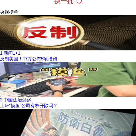
换一批
央视榜单
1
新闻1+1
反制美国！中方公布5项措施
2
中国法治观察
上班“摸鱼”公司有权开除吗？