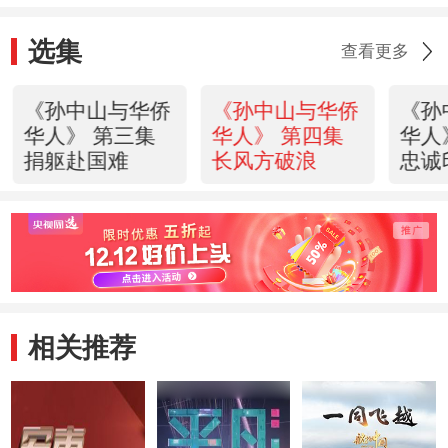
选集
查看更多
《孙中山与华侨
《孙中山与华侨
《孙
华人》 第三集
华人》 第四集
华人
捐躯赴国难
长风方破浪
忠诚
相关推荐