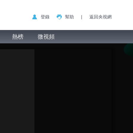
登錄
幫助
|
返回央視網
熱榜
微視頻