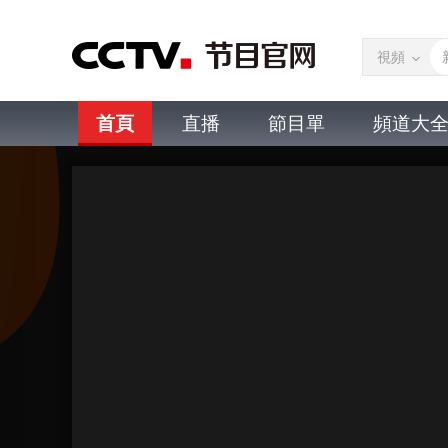
視頻
首頁
直播
節目單
頻道大