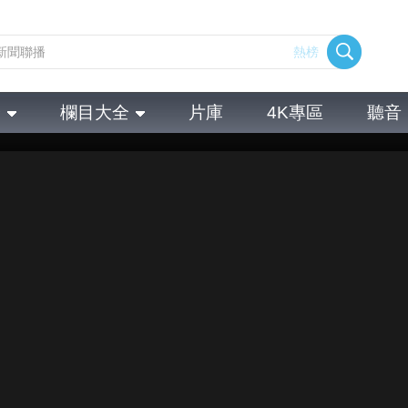
熱榜
全
欄目大全
片庫
4K專區
聽音