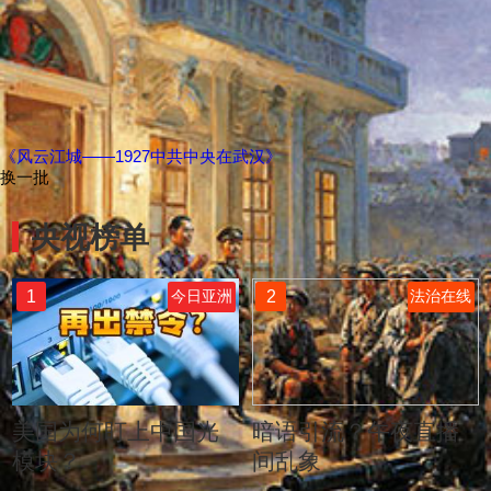
《风云江城——1927中共中央在武汉》
换一批
央视榜单
1
2
今日亚洲
法治在线
美国为何盯上中国光
暗语引流？午夜直播
模块？
间乱象