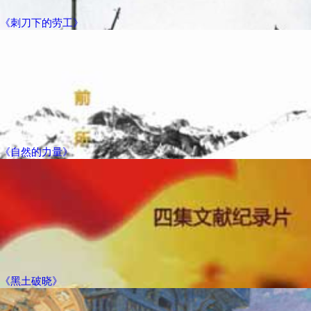
《刺刀下的劳工》
《自然的力量》
《黑土破晓》