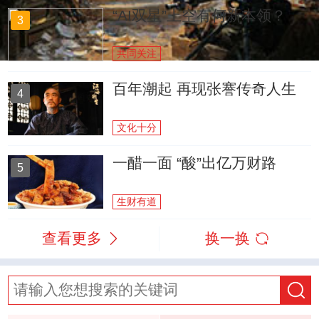
“AI双星”上空有何新本领？
3
共同关注
百年潮起 再现张謇传奇人生
4
文化十分
一醋一面 “酸”出亿万财路
5
生财有道
查看更多
换一换