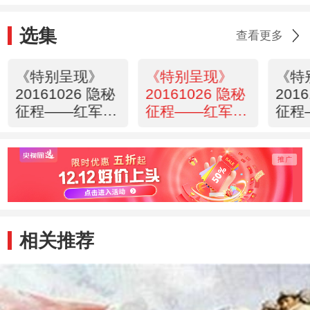
选集
查看更多
《特别呈现》
《特别呈现》
《特
20161026 隐秘
20161026 隐秘
201
征程——红军长
征程——红军长
征程
征在四川 第五
征在四川 第六
征在
集 雪山的翻越
集 草地的穿行
集 
相关推荐