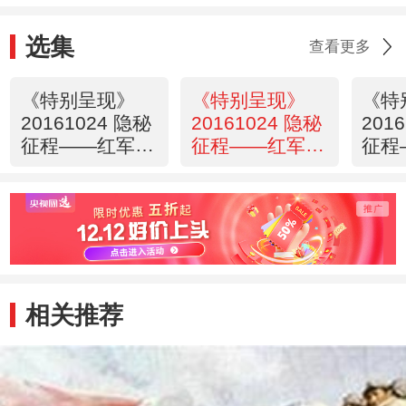
选集
查看更多
《特别呈现》
《特别呈现》
《特
20161024 隐秘
20161024 隐秘
201
征程——红军长
征程——红军长
征程
征在四川 第一
征在四川 第二
征在
集 行走的草鞋
集 背上的干粮
集 
相关推荐