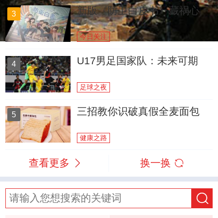
新版《防卫白皮书》藏祸心
3
今日关注
U17男足国家队：未来可期
4
足球之夜
三招教你识破真假全麦面包
5
健康之路
查看更多
换一换