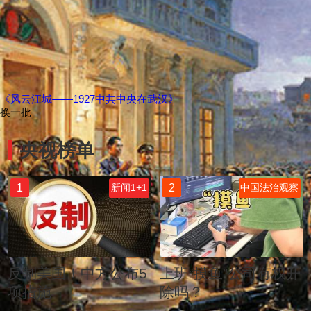
《风云江城——1927中共中央在武汉》
换一批
央视榜单
1
2
新闻1+1
中国法治观察
反制美国！中方公布5
上班“摸鱼”公司有权开
项措施
除吗？