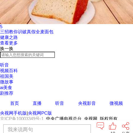
5
三招教你识破真假全麦面包
健康之路
查看更多
换一换
听音
视频百科
祖国美
微故事
ai美食
剧推荐
首页
直播
听音
央视影音
微视频
央视网手机版
|
央视网PC版
京ICP备10003349号-1
中央广播电视总台 央视网 版权所有
我来说两句