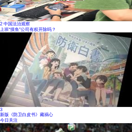
2
中国法治观察
上班“摸鱼”公司有权开除吗？
3
新版《防卫白皮书》藏祸心
今日关注