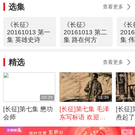
选集
查看更多
《长征》
《长征》
《长
20161013 第一
20161013 第二
201
集 英雄史诗
集 路在何方
集 
精选
查看更多
03:29
01:39
[长征]第七集 懋功
[长征]第七集 毛泽
[长征
会师
东写标语 欢迎张
焘起了
主席！