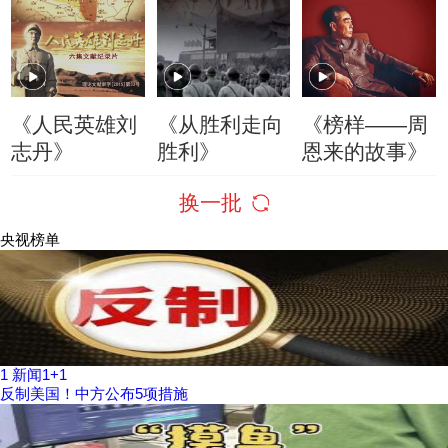
《人民英雄刘
《从胜利走向
《榜样——周
志丹》
胜利》
恩来的故事》
换一批
央视榜单
1
新闻1+1
反制美国！中方公布5项措施