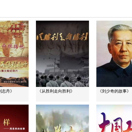
刘志丹》
《从胜利走向胜利》
《刘少奇的故事》