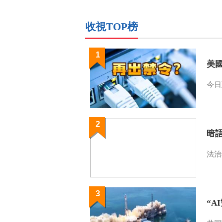
收視TOP榜
1
美
今日
2
暗
法治
3
“A