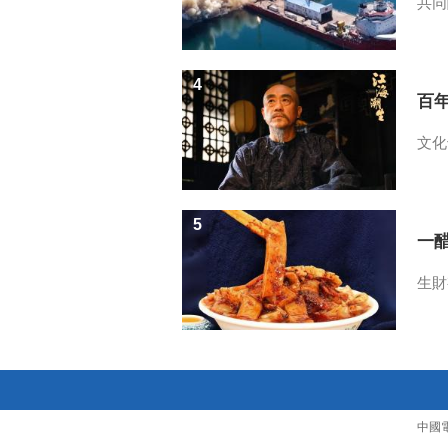
共同
4
百
文化
5
一醋
生財
中國