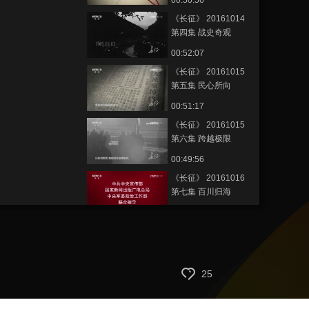
00:50:56
《长征》 20161014
第四集 战史奇观
00:52:07
《长征》 20161015
第五集 民心所向
00:51:17
《长征》 20161015
第六集 跨越极限
00:49:56
《长征》 20161016
第七集 百川归海
00:51:51
節目看點
[长征影像馆]纪录片
《长征》总片头
25
00:01:08