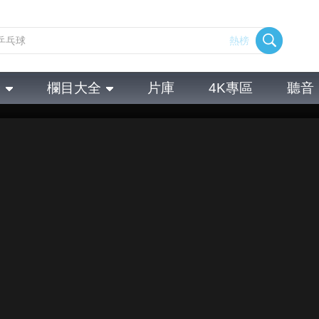
熱榜
全
欄目大全
片庫
4K專區
聽音