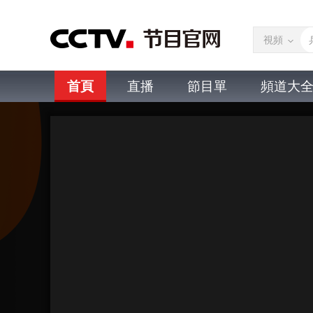
視頻
首頁
直播
節目單
頻道大