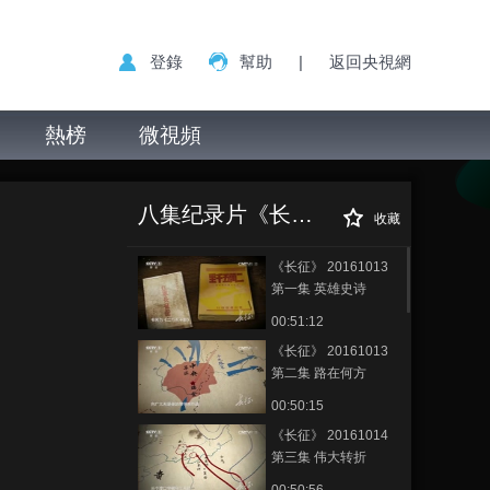
登錄
幫助
|
返回央視網
熱榜
微視頻
八集纪录片《长征》
收藏
《长征》 20161013
第一集 英雄史诗
00:51:12
《长征》 20161013
第二集 路在何方
00:50:15
《长征》 20161014
第三集 伟大转折