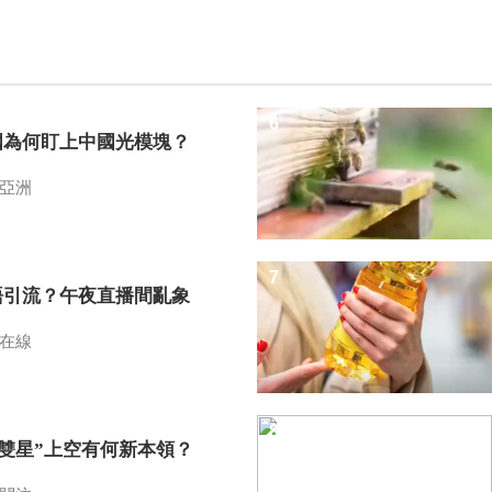
6
國為何盯上中國光模塊？
亞洲
7
語引流？午夜直播間亂象
在線
8
I雙星”上空有何新本領？