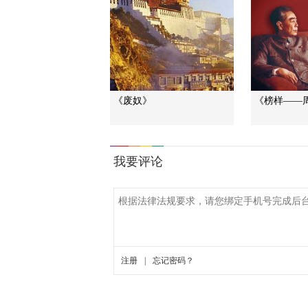
《废奴》
《榜样——