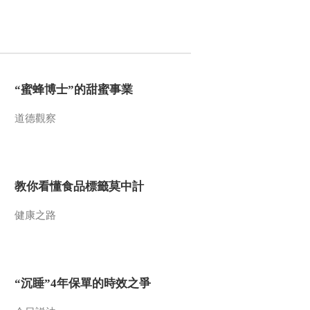
00:01:03
纪录片《长征》第二
集花絮 方志敏
00:02:30
纪录片《长征》第二
集花絮 蒋介石发动围
“蜜蜂博士”的甜蜜事業
剿
00:02:46
道德觀察
纪录片《长征》第二
集花絮 于都河出发
00:02:19
纪录片《长征》第二
教你看懂食品標籤莫中計
集花絮 扩充红军
健康之路
00:02:45
纪录片《长征》 第三
集 花絮
00:03:17
“沉睡”4年保單的時效之爭
纪录片《长征》第四
集 花絮 强渡大渡河