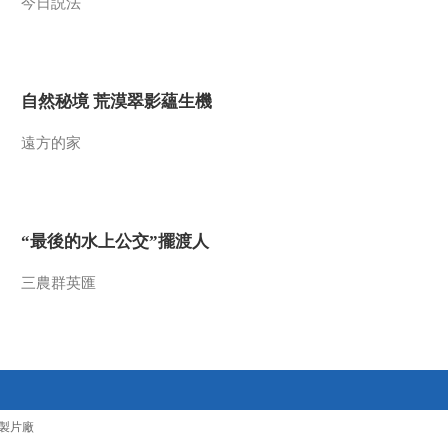
今日説法
00:02:33
纪录片《长征》第四
集 花絮 血战金沙江
00:01:58
自然秘境 荒漠翠影蘊生機
纪录片《长征》第四
集 花絮 红二十五军血
遠方的家
战独树镇
00:01:58
纪录片《长征》第五
集 花絮 云南寻甸
“最後的水上公交”擺渡人
00:02:05
纪录片《长征》第五
三農群英匯
集 花絮 八大老僧
00:03:15
纪录片《长征》第五
集 花絮 扩红
00:01:28
製片廠
纪录片《长征》第五