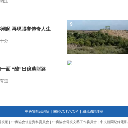
關注
9
年潮起 再現張謇傳奇人生
十分
10
一面 “酸”出億萬財路
有道
中央電視台網站
|
關於CCTV.COM
|
總台總經理室
電視網
|
中廣協會信息資料委員會
|
中廣協會電視文藝工作委員會
|
中央新聞紀錄電影