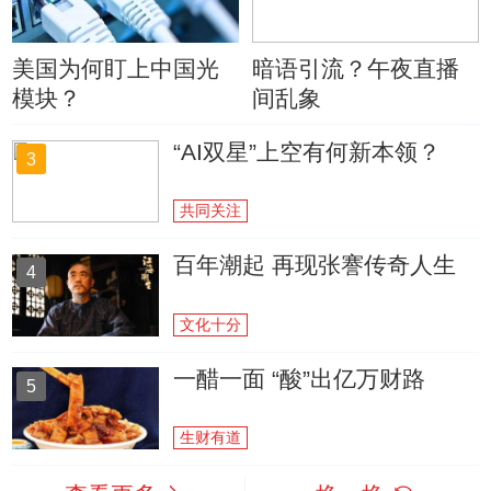
美国为何盯上中国光
暗语引流？午夜直播
模块？
间乱象
“AI双星”上空有何新本领？
3
共同关注
百年潮起 再现张謇传奇人生
4
文化十分
一醋一面 “酸”出亿万财路
5
生财有道