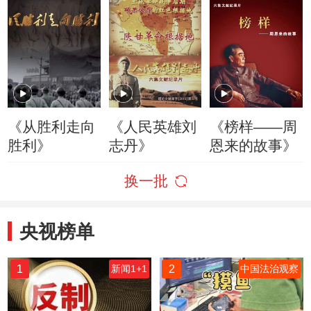
《从胜利走向
《人民英雄刘
《榜样——周
胜利》
志丹》
恩来的故事》
换一批
央视榜单
1
2
新闻1+1
中国法治观察