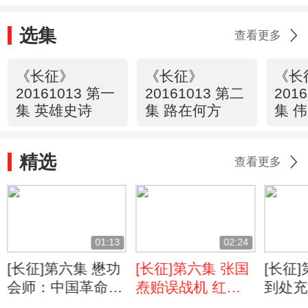
选集
查看更多
《长征》
《长征》
《长
20161013 第一
20161013 第二
201
集 英雄史诗
集 路在何方
集 
精选
查看更多
01:13
02:24
[长征]第六集 懋功
[长征]第六集 张国
[长征
会师：中国革命史
焘贻误战机 红军
到处充
上难以形容的时刻
被迫穿越草地
却不知