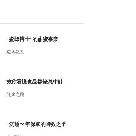
00:01:03
纪录片《长征》第二
集花絮 方志敏
00:02:30
纪录片《长征》第二
集花絮 蒋介石发动围
“蜜蜂博士”的甜蜜事業
剿
00:02:46
道德觀察
纪录片《长征》第二
集花絮 于都河出发
00:02:19
纪录片《长征》第二
教你看懂食品標籤莫中計
集花絮 扩充红军
健康之路
00:02:45
纪录片《长征》 第三
集 花絮
00:03:17
“沉睡”4年保單的時效之爭
纪录片《长征》第四
集 花絮 强渡大渡河