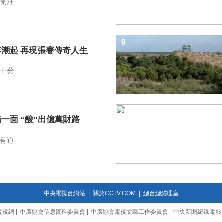
關注
9
年潮起 再現張謇傳奇人生
十分
10
一面 “酸”出億萬財路
有道
中央電視台網站
|
關於CCTV.COM
|
總台總經理室
電視網
|
中廣協會信息資料委員會
|
中廣協會電視文藝工作委員會
|
中央新聞紀錄電影