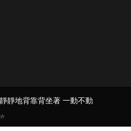
士都靜靜地背靠背坐著 一動不動
簡介