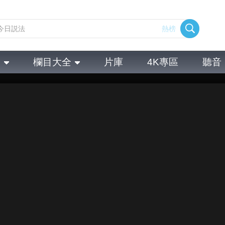
熱榜
全
欄目大全
片庫
4K專區
聽音