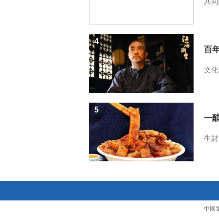
共同
4
百
文化
5
一醋
生財
中國