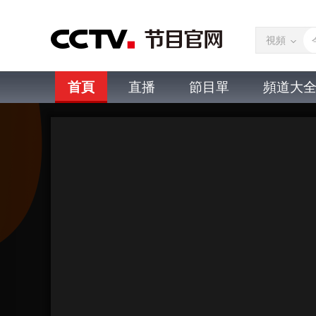
視頻
首頁
直播
節目單
頻道大