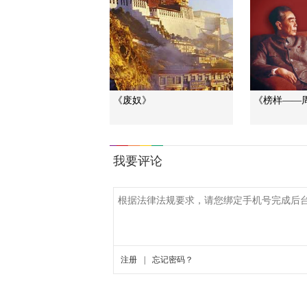
《废奴》
《榜样——