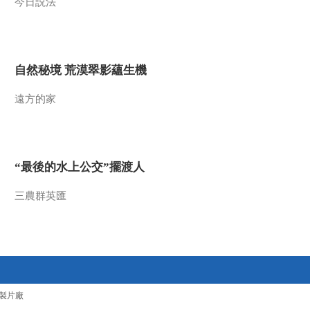
今日説法
00:02:33
纪录片《长征》第四
集 花絮 血战金沙江
00:01:58
自然秘境 荒漠翠影蘊生機
纪录片《长征》第四
集 花絮 红二十五军血
遠方的家
战独树镇
00:01:58
纪录片《长征》第五
集 花絮 云南寻甸
“最後的水上公交”擺渡人
00:02:05
纪录片《长征》第五
三農群英匯
集 花絮 八大老僧
00:03:15
纪录片《长征》第五
集 花絮 扩红
00:01:28
製片廠
纪录片《长征》第五