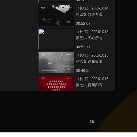
00:50:56
《长征》 20161014
第四集 战史奇观
00:52:07
《长征》 20161015
第五集 民心所向
00:51:17
《长征》 20161015
第六集 跨越极限
00:49:56
《长征》 20161016
第七集 百川归海
00:51:51
節目看點
[长征影像馆]纪录片
《长征》总片头
16
00:01:08