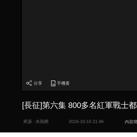
分享
手機看
[長征]第六集 800多名紅軍戰
來源 : 央視網
2016-10-15 21:46
內容