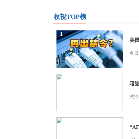
收視TOP榜
1
美
今日
2
暗
法治
3
“A