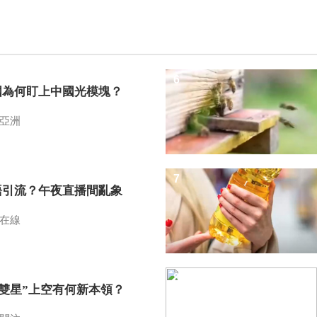
6
國為何盯上中國光模塊？
亞洲
7
語引流？午夜直播間亂象
在線
8
I雙星”上空有何新本領？