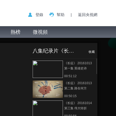
登錄
幫助
|
返回央視網
熱榜
微視頻
八集纪录片《长征》
收藏
《长征》 20161013
第一集 英雄史诗
00:51:12
《长征》 20161013
第二集 路在何方
00:50:15
《长征》 20161014
第三集 伟大转折