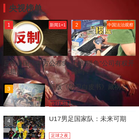
央视榜单
1
2
新闻1+1
中国法治观察
反制美国！中方公布5
上班“摸鱼”公司有权开
项措施
除吗？
新版《防卫白皮书》藏祸心
3
今日关注
U17男足国家队：未来可期
4
足球之夜