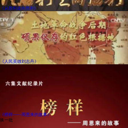
《从胜利走向胜利》
《人民英雄刘志丹》
《榜样——周恩来的故事》
换一批