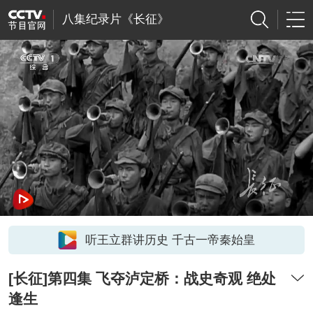
八集纪录片《长征》
听王立群讲历史 千古一帝秦始皇
[长征]第四集 飞夺泸定桥：战史奇观 绝处
逢生