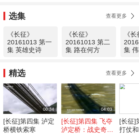
选集
查看更多
《长征》
《长征》
《长
20161013 第一
20161013 第二
201
集 英雄史诗
集 路在何方
集 
精选
查看更多
00:34
04:03
[长征]第四集 泸定
[长征]第四集 飞夺
[长征
桥横铁索寒
泸定桥：战史奇观
打仗和
绝处逢生
是什么