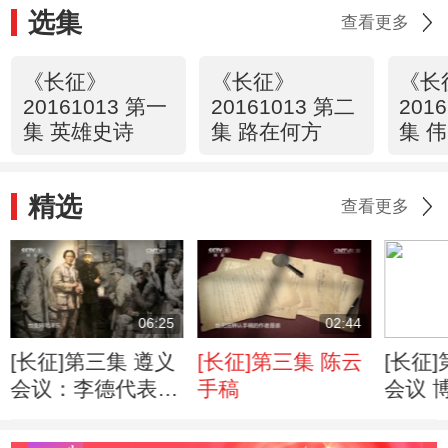
选集
查看更多
《长征》
《长征》
《长
20161013 第一
20161013 第二
201
集 英雄史诗
集 路在何方
集 
精选
查看更多
06:25
02:44
[长征]第三集 遵义
[长征]第三集 陈云
[长征
会议：李德代表错
手稿
会议 
误路线 毛泽东代
表正确路线