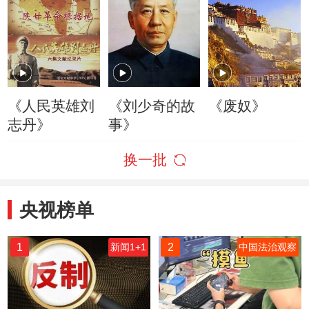
《人民英雄刘
《刘少奇的故
《废奴》
志丹》
事》
换一批
央视榜单
1
2
新闻1+1
中国法治观察