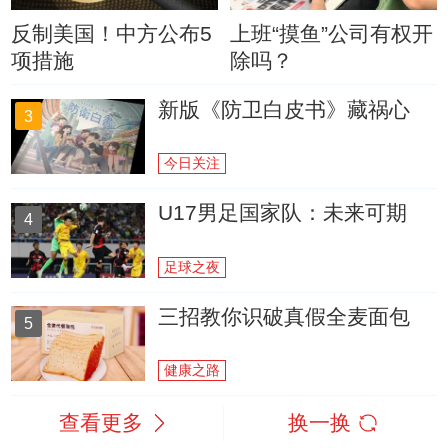
反制美国！中方公布5
上班“摸鱼”公司有权开
项措施
除吗？
新版《防卫白皮书》藏祸心
3
今日关注
U17男足国家队：未来可期
4
足球之夜
三招教你识破真假全麦面包
5
健康之路
查看更多
换一换