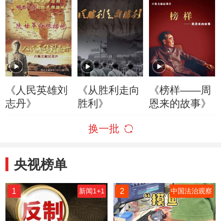
《人民英雄刘
《从胜利走向
《榜样——周
志丹》
胜利》
恩来的故事》
换一批
央视榜单
1
2
新闻1+1
中国法治观察