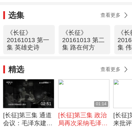
选集
查看更多
《长征》
《长征》
《长
20161013 第一
20161013 第二
201
集 英雄史诗
集 路在何方
集 
精选
查看更多
02:51
01:14
[长征]第三集 通道
[长征]第三集 政治
[长征
会议：毛泽东建议
局再次采纳毛泽东
来批评
被采纳 红军命运
建议 中央红军避
子上的