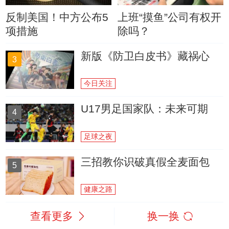
反制美国！中方公布5
上班“摸鱼”公司有权开
项措施
除吗？
新版《防卫白皮书》藏祸心
3
今日关注
U17男足国家队：未来可期
4
足球之夜
三招教你识破真假全麦面包
5
健康之路
查看更多
换一换