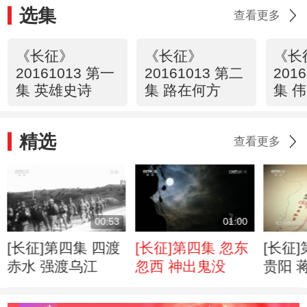
选集
查看更多
《长征》
《长征》
《长
20161013 第一
20161013 第二
201
集 英雄史诗
集 路在何方
集 
精选
查看更多
00:53
01:00
[长征]第四集 四渡
[长征]第四集 忽东
[长征
赤水 强渡乌江
忽西 神出鬼没
贵阳 
逃离