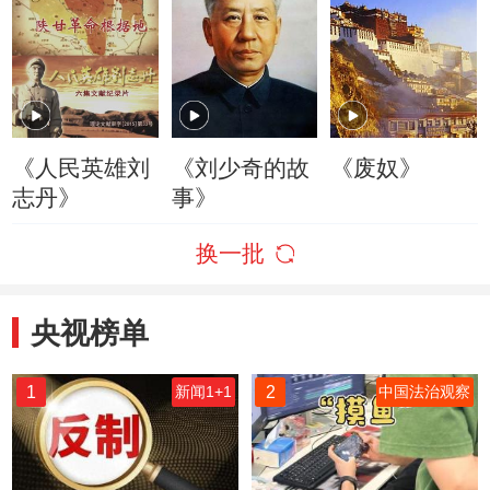
《人民英雄刘
《刘少奇的故
《废奴》
志丹》
事》
换一批
央视榜单
1
2
新闻1+1
中国法治观察