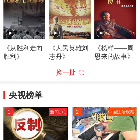
《从胜利走向
《人民英雄刘
《榜样——周
胜利》
志丹》
恩来的故事》
换一批
央视榜单
1
2
新闻1+1
中国法治观察