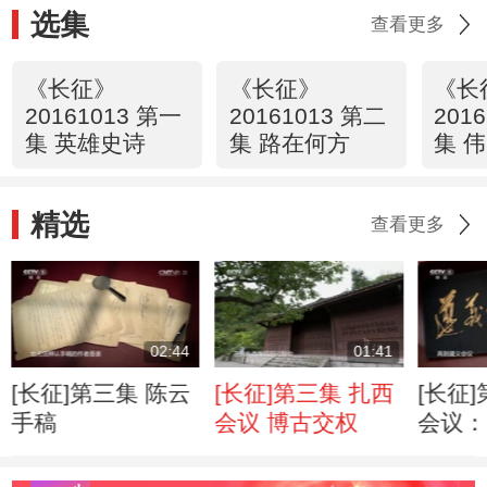
选集
查看更多
《长征》
《长征》
《长
20161013 第一
20161013 第二
201
集 英雄史诗
集 路在何方
集 
精选
查看更多
02:44
01:41
[长征]第三集 陈云
[长征]第三集 扎西
[长征
手稿
会议 博古交权
会议：
攸关的