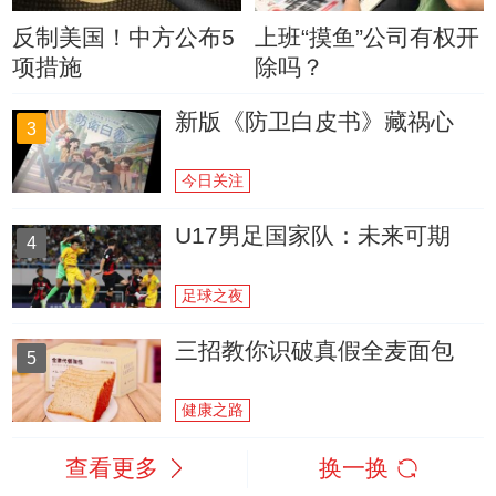
反制美国！中方公布5
上班“摸鱼”公司有权开
项措施
除吗？
新版《防卫白皮书》藏祸心
3
今日关注
U17男足国家队：未来可期
4
足球之夜
三招教你识破真假全麦面包
5
健康之路
查看更多
换一换